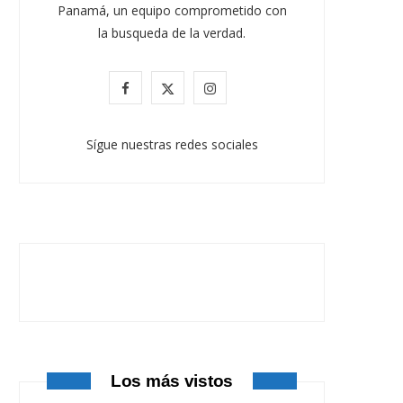
Panamá, un equipo comprometido con
la busqueda de la verdad.
F
X
I
a
(
n
Sígue nuestras redes sociales
c
T
s
e
w
t
b
i
a
o
t
g
o
t
r
k
e
a
r
m
Los más vistos
)