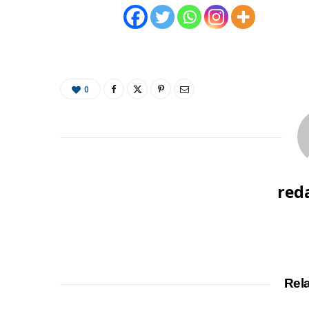
0
red
Rel