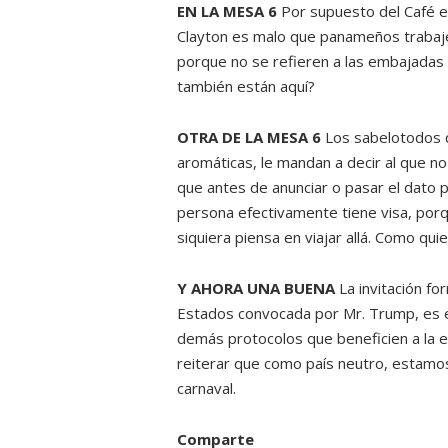
EN LA MESA 6
Por supuesto del Café e
Clayton es malo que panameños trabaje
porque no se refieren a las embajadas 
también están aquí?
OTRA DE LA MESA 6
Los sabelotodos q
aromáticas, le mandan a decir al que n
que antes de anunciar o pasar el dato pa
persona efectivamente tiene visa, porq
siquiera piensa en viajar allá. Como qui
Y AHORA UNA BUENA
La invitación fo
Estados convocada por Mr. Trump, es e
demás protocolos que beneficien a la e
reiterar que como país neutro, estamos
carnaval.
Comparte