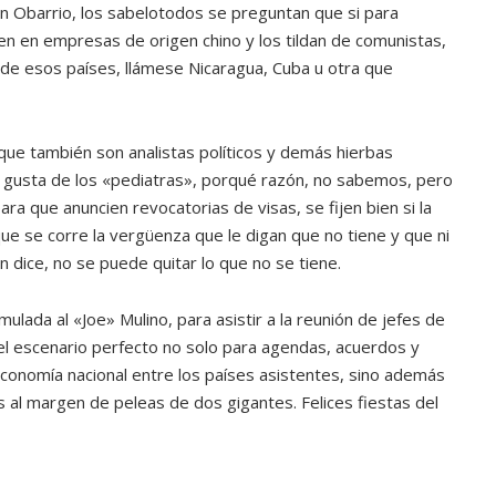
n Obarrio, los sabelotodos se preguntan que si para
ATANDO CABOS
n en empresas de origen chino y los tildan de comunistas,
JULIO 30, 2026
de esos países, llámese Nicaragua, Cuba u otra que
ue también son analistas políticos y demás hierbas
o gusta de los «pediatras», porqué razón, no sabemos, pero
ra que anuncien revocatorias de visas, se fijen bien si la
ue se corre la vergüenza que le digan que no tiene y que ni
en dice, no se puede quitar lo que no se tiene.
rmulada al «Joe» Mulino, para asistir a la reunión de jefes de
l escenario perfecto no solo para agendas, acuerdos y
conomía nacional entre los países asistentes, sino además
 al margen de peleas de dos gigantes. Felices fiestas del