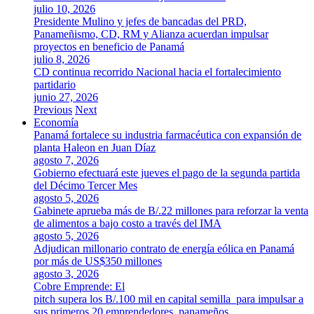
julio 10, 2026
Presidente Mulino y jefes de bancadas del PRD,
Panameñismo, CD, RM y Alianza acuerdan impulsar
proyectos en beneficio de Panamá
julio 8, 2026
CD continua recorrido Nacional hacia el fortalecimiento
partidario
junio 27, 2026
Previous
Next
Economía
Panamá fortalece su industria farmacéutica con expansión de
planta Haleon en Juan Díaz
agosto 7, 2026
Gobierno efectuará este jueves el pago de la segunda partida
del Décimo Tercer Mes
agosto 5, 2026
Gabinete aprueba más de B/.22 millones para reforzar la venta
de alimentos a bajo costo a través del IMA
agosto 5, 2026
Adjudican millonario contrato de energía eólica en Panamá
por más de US$350 millones
agosto 3, 2026
Cobre Emprende: El
pitch supera los B/.100 mil en capital semilla para impulsar a
sus primeros 20 emprendedores panameños