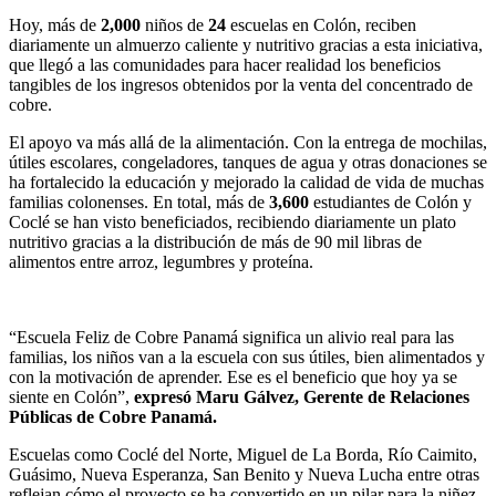
Hoy, más de
2,000
niños de
24
escuelas en Colón, reciben
diariamente un almuerzo caliente y nutritivo gracias a esta iniciativa,
que llegó a las comunidades para hacer realidad los beneficios
tangibles de los ingresos obtenidos por la venta del concentrado de
cobre.
El apoyo va más allá de la alimentación. Con la entrega de mochilas,
útiles escolares, congeladores, tanques de agua y otras donaciones se
ha fortalecido la educación y mejorado la calidad de vida de muchas
familias colonenses. En total, más de
3,600
estudiantes de Colón y
Coclé se han visto beneficiados, recibiendo diariamente un plato
nutritivo gracias a la distribución de más de 90 mil libras de
alimentos entre arroz, legumbres y proteína.
“Escuela Feliz de Cobre Panamá significa un alivio real para las
familias, los niños van a la escuela con sus útiles, bien alimentados y
con la motivación de aprender. Ese es el beneficio que hoy ya se
siente en Colón”,
expresó Maru Gálvez, Gerente de Relaciones
Públicas de Cobre Panamá.
Escuelas como Coclé del Norte, Miguel de La Borda, Río Caimito,
Guásimo, Nueva Esperanza, San Benito y Nueva Lucha entre otras
reflejan cómo el proyecto se ha convertido en un pilar para la niñez