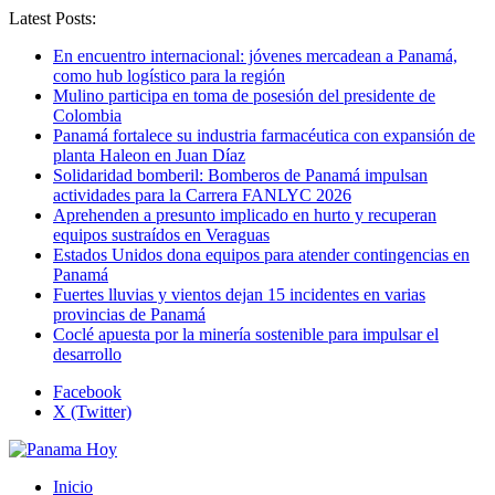
Latest Posts:
En encuentro internacional: jóvenes mercadean a Panamá,
como hub logístico para la región
Mulino participa en toma de posesión del presidente de
Colombia
Panamá fortalece su industria farmacéutica con expansión de
planta Haleon en Juan Díaz
Solidaridad bomberil: Bomberos de Panamá impulsan
actividades para la Carrera FANLYC 2026
Aprehenden a presunto implicado en hurto y recuperan
equipos sustraídos en Veraguas
Estados Unidos dona equipos para atender contingencias en
Panamá
Fuertes lluvias y vientos dejan 15 incidentes en varias
provincias de Panamá
Coclé apuesta por la minería sostenible para impulsar el
desarrollo
Facebook
X (Twitter)
Inicio