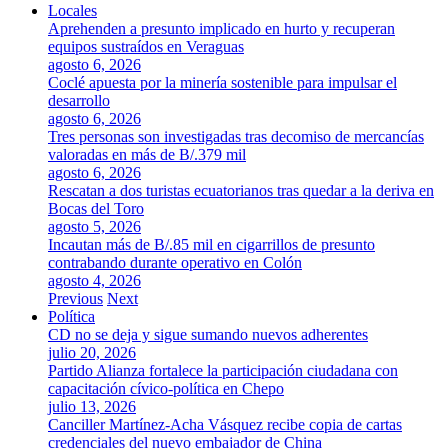
Locales
Aprehenden a presunto implicado en hurto y recuperan
equipos sustraídos en Veraguas
agosto 6, 2026
Coclé apuesta por la minería sostenible para impulsar el
desarrollo
agosto 6, 2026
Tres personas son investigadas tras decomiso de mercancías
valoradas en más de B/.379 mil
agosto 6, 2026
Rescatan a dos turistas ecuatorianos tras quedar a la deriva en
Bocas del Toro
agosto 5, 2026
Incautan más de B/.85 mil en cigarrillos de presunto
contrabando durante operativo en Colón
agosto 4, 2026
Previous
Next
Política
CD no se deja y sigue sumando nuevos adherentes
julio 20, 2026
Partido Alianza fortalece la participación ciudadana con
capacitación cívico-política en Chepo
julio 13, 2026
Canciller Martínez-Acha Vásquez recibe copia de cartas
credenciales del nuevo embajador de China