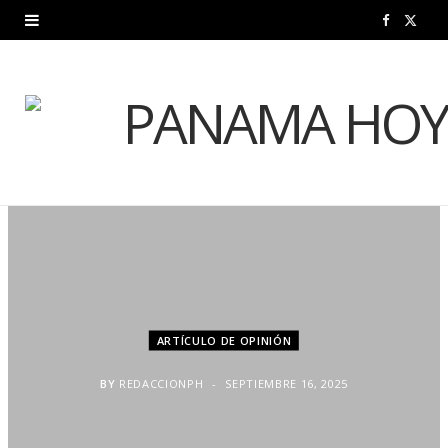
F
X
a
(
c
T
e
w
b
i
o
t
o
t
k
e
ARTÍCULO DE OPINIÓN
r
)
BY
REDACCIONPH
SEPTIEMBRE 16, 2025