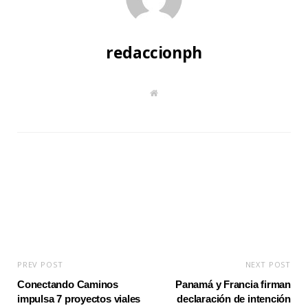
redaccionph
W
e
b
s
i
t
e
PREV POST
NEXT POST
Conectando Caminos
Panamá y Francia firman
impulsa 7 proyectos viales
declaración de intención