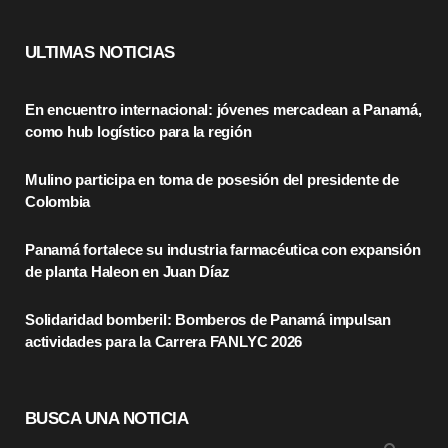
a
(
n
c
T
s
ULTIMAS NOTICIAS
e
w
t
En encuentro internacional: jóvenes mercadean a Panamá,
b
i
a
como hub logístico para la región
o
t
g
Mulino participa en toma de posesión del presidente de
o
t
r
Colombia
k
e
a
Panamá fortalece su industria farmacéutica con expansión
r
m
de planta Haleon en Juan Díaz
)
Solidaridad bomberil: Bomberos de Panamá impulsan
actividades para la Carrera FANLYC 2026
BUSCA UNA NOTICIA