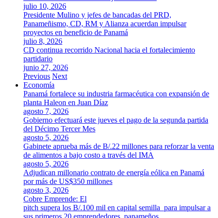
julio 10, 2026
Presidente Mulino y jefes de bancadas del PRD,
Panameñismo, CD, RM y Alianza acuerdan impulsar
proyectos en beneficio de Panamá
julio 8, 2026
CD continua recorrido Nacional hacia el fortalecimiento
partidario
junio 27, 2026
Previous
Next
Economía
Panamá fortalece su industria farmacéutica con expansión de
planta Haleon en Juan Díaz
agosto 7, 2026
Gobierno efectuará este jueves el pago de la segunda partida
del Décimo Tercer Mes
agosto 5, 2026
Gabinete aprueba más de B/.22 millones para reforzar la venta
de alimentos a bajo costo a través del IMA
agosto 5, 2026
Adjudican millonario contrato de energía eólica en Panamá
por más de US$350 millones
agosto 3, 2026
Cobre Emprende: El
pitch supera los B/.100 mil en capital semilla para impulsar a
sus primeros 20 emprendedores panameños