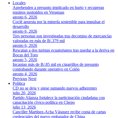
Locales
Aprehenden a presunto implicado en hurto y recuperan
equipos sustraídos en Veraguas
agosto 6, 2026
Coclé apuesta por la minería sostenible para impulsar el
desarrollo
agosto 6, 2026
Tres personas son investigadas tras decomiso de mercancías
valoradas en más de B/.379 mil
agosto 6, 2026
Rescatan a dos turistas ecuatorianos tras quedar a la deriva en
Bocas del Toro
agosto 5, 2026
Incautan más de B/.85 mil en cigarrillos de presunto
contrabando durante operativo en Colón
agosto 4, 2026
Previous
Next
Política
CD no se deja y sigue sumando nuevos adherentes
julio 20, 2026
Partido Alianza fortalece la participación ciudadana con
capacitación cívico-política en Chepo
julio 13, 2026
Canciller Martínez-Acha Vásquez recibe copia de cartas
credenciales del nuevo embajador de China