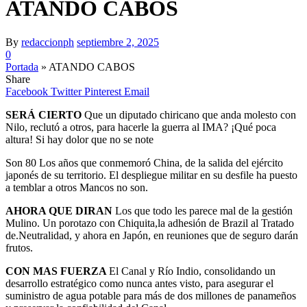
ATANDO CABOS
By
redaccionph
septiembre 2, 2025
0
Portada
»
ATANDO CABOS
Share
Facebook
Twitter
Pinterest
Email
SERÁ CIERTO
Que un diputado chiricano que anda molesto con
Nilo, reclutó a otros, para hacerle la guerra al IMA? ¡Qué poca
altura! Si hay dolor que no se note
Son 80 Los años que conmemoró China, de la salida del ejército
japonés de su territorio. El despliegue militar en su desfile ha puesto
a temblar a otros Mancos no son.
AHORA QUE DIRAN
Los que todo les parece mal de la gestión
Mulino. Un porotazo con Chiquita,la adhesión de Brazil al Tratado
de.Neutralidad, y ahora en Japón, en reuniones que de seguro darán
frutos.
CON MAS FUERZA
El Canal y Río Indio, consolidando un
desarrollo estratégico como nunca antes visto, para asegurar el
suministro de agua potable para más de dos millones de panameños