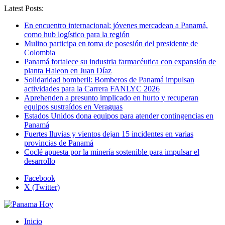
Latest Posts:
En encuentro internacional: jóvenes mercadean a Panamá,
como hub logístico para la región
Mulino participa en toma de posesión del presidente de
Colombia
Panamá fortalece su industria farmacéutica con expansión de
planta Haleon en Juan Díaz
Solidaridad bomberil: Bomberos de Panamá impulsan
actividades para la Carrera FANLYC 2026
Aprehenden a presunto implicado en hurto y recuperan
equipos sustraídos en Veraguas
Estados Unidos dona equipos para atender contingencias en
Panamá
Fuertes lluvias y vientos dejan 15 incidentes en varias
provincias de Panamá
Coclé apuesta por la minería sostenible para impulsar el
desarrollo
Facebook
X (Twitter)
Inicio