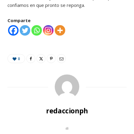
confiamos en que pronto se reponga.
Comparte
0
redaccionph
W
e