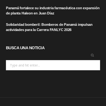
k
e
a
Panamá fortalece su industria farmacéutica con expansión
r
m
de planta Haleon en Juan Díaz
)
Solidaridad bomberil: Bomberos de Panamá impulsan
actividades para la Carrera FANLYC 2026
BUSCA UNA NOTICIA
Search
for: