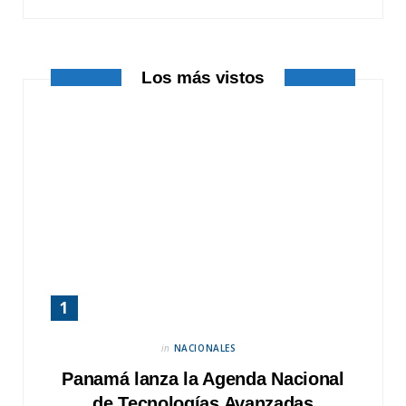
k
e
a
r
m
Los más vistos
)
in
NACIONALES
Panamá lanza la Agenda Nacional
de Tecnologías Avanzadas