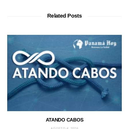
b
s
i
t
Related Posts
e
ATANDO CABOS
AGOSTO 4, 2026