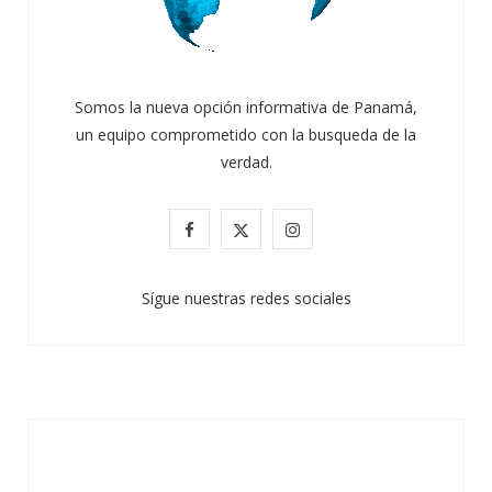
Somos la nueva opción informativa de Panamá,
un equipo comprometido con la busqueda de la
verdad.
ATANDO CABOS
F
X
I
JULIO 30, 2026
a
(
n
Sígue nuestras redes sociales
c
T
s
e
w
t
b
i
a
o
t
g
o
t
r