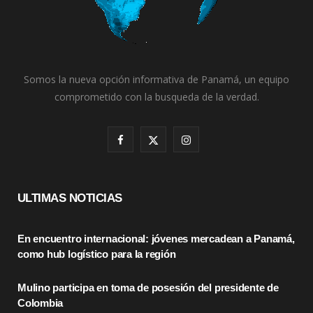
Somos la nueva opción informativa de Panamá, un equipo
comprometido con la busqueda de la verdad.
F
X
I
a
(
n
c
T
s
ULTIMAS NOTICIAS
e
w
t
En encuentro internacional: jóvenes mercadean a Panamá,
b
i
a
como hub logístico para la región
o
t
g
Mulino participa en toma de posesión del presidente de
o
t
r
Colombia