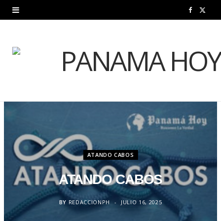
F
X
a
(
c
T
e
w
b
i
o
t
o
t
k
e
ATANDO CABOS
r
ATANDO CABOS
)
BY
REDACCIONPH
JULIO 16, 2025