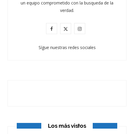
un equipo comprometido con la busqueda de la
verdad.
F
X
I
a
(
n
Sígue nuestras redes sociales
c
T
s
e
w
t
b
i
a
o
t
g
o
t
r
k
e
a
r
m
Los más vistos
)