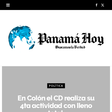
F
X
a
(
c
T
e
w
b
i
o
t
o
t
k
e
r
POLÍTICA
)
En Colón el CD realiza su
4ta actividad con lleno