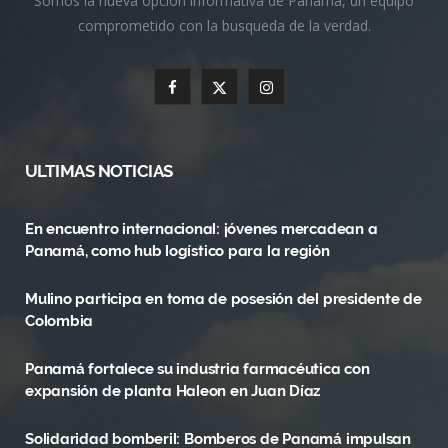
Somos la nueva opción informativa de Panamá, un equipo
comprometido con la busqueda de la verdad.
F
X
I
a
(
n
c
T
s
ULTIMAS NOTICIAS
e
w
t
En encuentro internacional: jóvenes mercadean a
b
i
a
Panamá, como hub logístico para la región
o
t
g
Mulino participa en toma de posesión del presidente de
o
t
r
Colombia
k
e
a
Panamá fortalece su industria farmacéutica con
r
m
expansión de planta Haleon en Juan Díaz
)
Solidaridad bomberil: Bomberos de Panamá impulsan