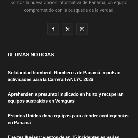
Somos la nueva opción informativa de Panamá, un equipo
comprometido con la busqueda de la verdad.
F
X
I
a
(
n
c
T
s
ULTIMAS NOTICIAS
e
w
t
Solidaridad bomberil: Bomberos de Panamá impulsan
b
i
a
actividades para la Carrera FANLYC 2026
o
t
g
Aprehenden a presunto implicado en hurto y recuperan
o
t
r
equipos sustraídos en Veraguas
k
e
a
Estados Unidos dona equipos para atender contingencias
r
m
en Panamá
)
Fuertes lluvias y vientos dejan 15 incidentes en varias