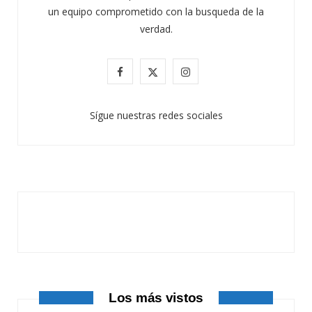
un equipo comprometido con la busqueda de la
verdad.
F
X
I
a
(
n
Sígue nuestras redes sociales
c
T
s
e
w
t
b
i
a
o
t
g
o
t
r
k
e
a
r
m
Los más vistos
)