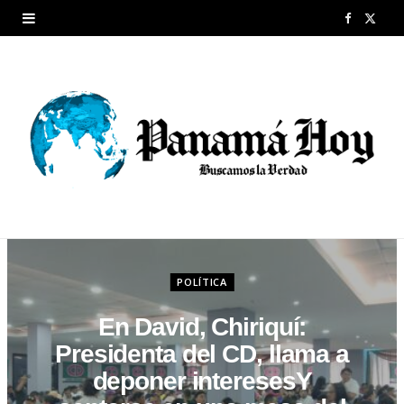
F
X
a
(
c
T
e
w
b
i
o
t
o
t
k
e
POLÍTICA
r
En David, Chiriquí:
)
Presidenta del CD, llama a
deponer interesesY