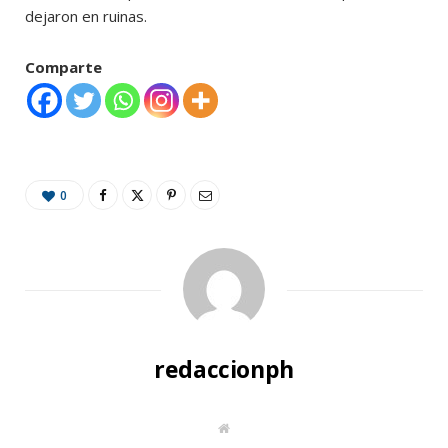
dejaron en ruinas.
Comparte
0
redaccionph
W
e