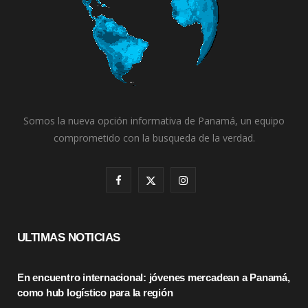
Somos la nueva opción informativa de Panamá, un equipo
comprometido con la busqueda de la verdad.
F
X
I
a
(
n
c
T
s
ULTIMAS NOTICIAS
e
w
t
En encuentro internacional: jóvenes mercadean a Panamá,
b
i
a
como hub logístico para la región
o
t
g