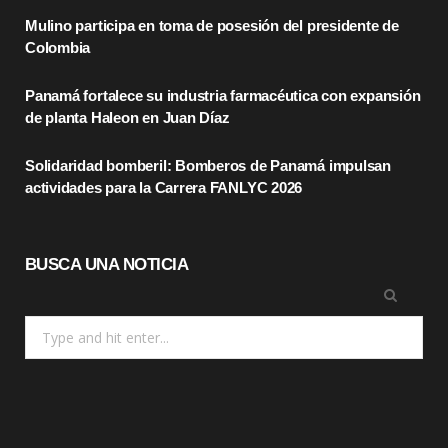
Mulino participa en toma de posesión del presidente de
o
t
r
Colombia
k
e
a
Panamá fortalece su industria farmacéutica con expansión
r
m
de planta Haleon en Juan Díaz
)
Solidaridad bomberil: Bomberos de Panamá impulsan
actividades para la Carrera FANLYC 2026
BUSCA UNA NOTICIA
Search
for: