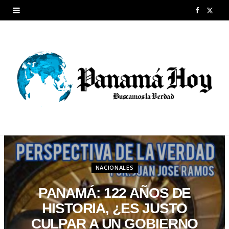
F
X
a
(
c
T
e
w
b
i
o
t
o
t
k
e
NACIONALES
r
PANAMÁ: 122 AÑOS DE
)
HISTORIA, ¿ES JUSTO
CULPAR A UN GOBIERNO