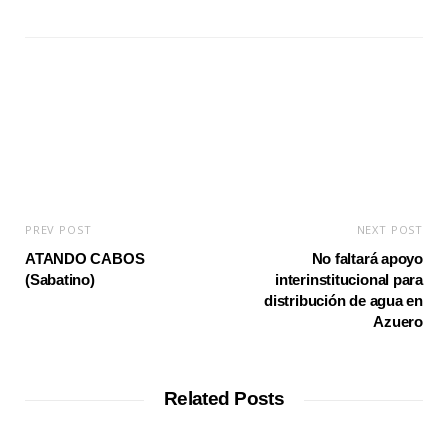
b
s
i
t
e
PREV POST
NEXT POST
ATANDO CABOS
No faltará apoyo
(Sabatino)
interinstitucional para
distribución de agua en
Azuero
Related Posts