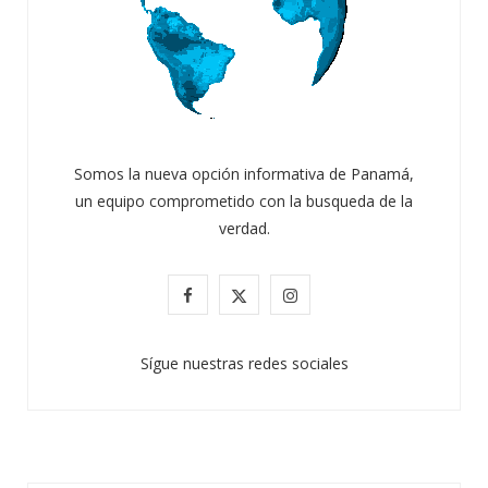
Somos la nueva opción informativa de Panamá,
un equipo comprometido con la busqueda de la
verdad.
F
X
I
a
(
n
Sígue nuestras redes sociales
c
T
s
e
w
t
b
i
a