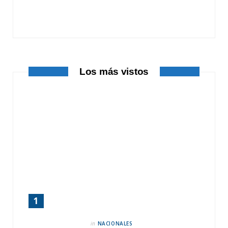
o
t
r
k
e
a
r
m
Los más vistos
)
in
NACIONALES