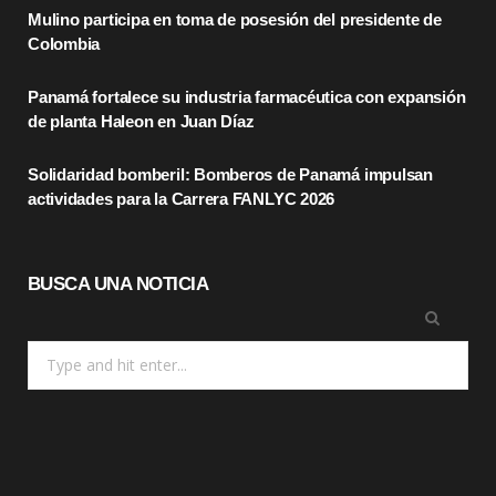
Mulino participa en toma de posesión del presidente de
o
t
r
Colombia
k
e
a
Panamá fortalece su industria farmacéutica con expansión
r
m
de planta Haleon en Juan Díaz
)
Solidaridad bomberil: Bomberos de Panamá impulsan
actividades para la Carrera FANLYC 2026
BUSCA UNA NOTICIA
Search
for: