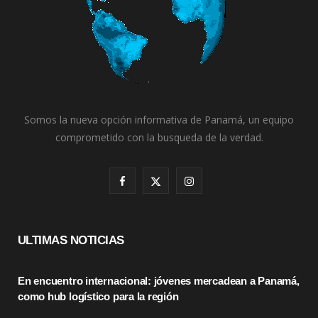
Somos la nueva opción informativa de Panamá, un equipo
comprometido con la busqueda de la verdad.
F
X
I
a
(
n
c
T
s
ULTIMAS NOTICIAS
e
w
t
En encuentro internacional: jóvenes mercadean a Panamá,
b
i
a
como hub logístico para la región
o
t
g