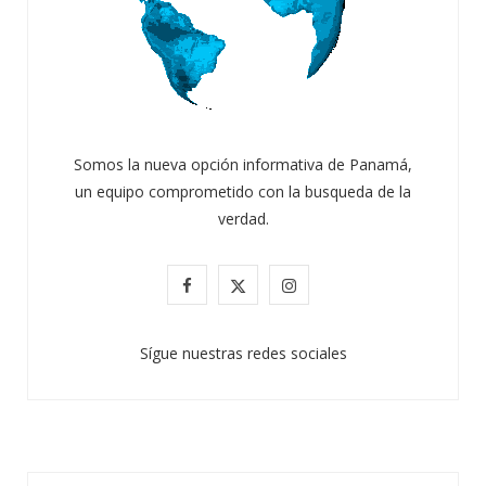
Somos la nueva opción informativa de Panamá,
un equipo comprometido con la busqueda de la
verdad.
F
X
I
a
(
n
Sígue nuestras redes sociales
c
T
s
e
w
t
b
i
a
o
t
g