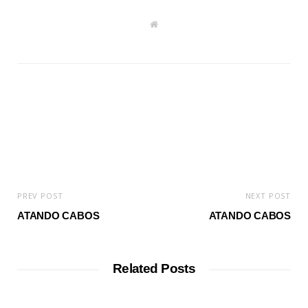
W
e
b
s
i
t
e
PREV POST
NEXT POST
ATANDO CABOS
ATANDO CABOS
Related Posts