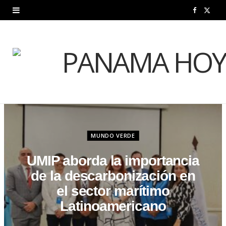
F
X
a
(
c
T
e
w
b
i
o
t
o
t
MUNDO VERDE
k
e
UMIP aborda la importancia
de la descarbonización en
r
el sector marítimo
)
Latinoamericano