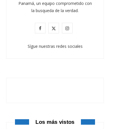
Panamá, un equipo comprometido con
la busqueda de la verdad.
F
X
I
a
(
n
Sígue nuestras redes sociales
c
T
s
e
w
t
b
i
a
o
t
g
o
t
r
k
e
a
r
m
Los más vistos
)