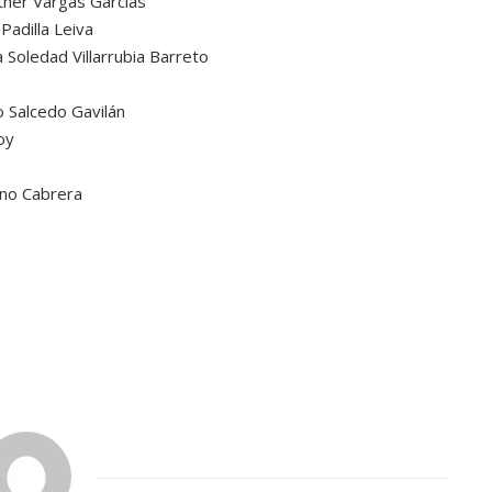
ther Vargas Garcías
Padilla Leiva
ATANDO CABOS
a Soledad Villarrubia Barreto
JULIO 30, 2026
 Salcedo Gavilán
oy
ino Cabrera