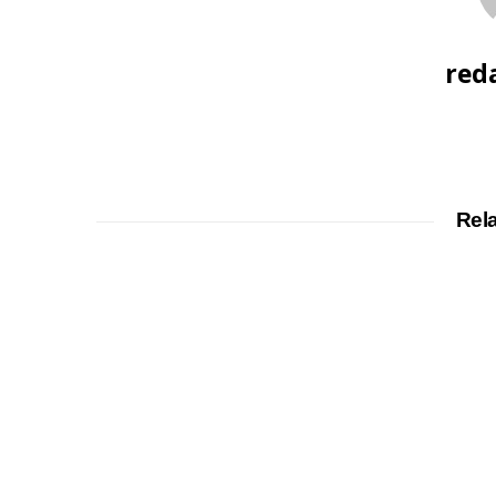
red
Rel