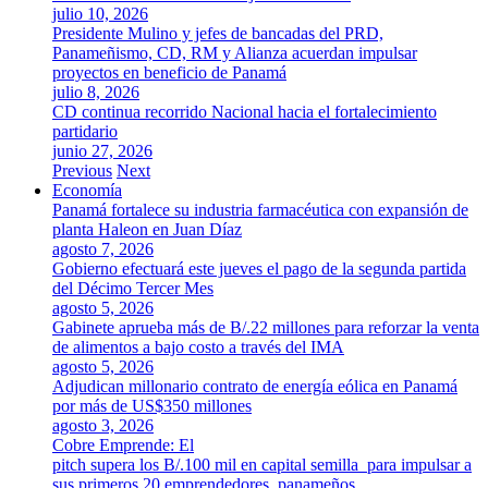
julio 10, 2026
Presidente Mulino y jefes de bancadas del PRD,
Panameñismo, CD, RM y Alianza acuerdan impulsar
proyectos en beneficio de Panamá
julio 8, 2026
CD continua recorrido Nacional hacia el fortalecimiento
partidario
junio 27, 2026
Previous
Next
Economía
Panamá fortalece su industria farmacéutica con expansión de
planta Haleon en Juan Díaz
agosto 7, 2026
Gobierno efectuará este jueves el pago de la segunda partida
del Décimo Tercer Mes
agosto 5, 2026
Gabinete aprueba más de B/.22 millones para reforzar la venta
de alimentos a bajo costo a través del IMA
agosto 5, 2026
Adjudican millonario contrato de energía eólica en Panamá
por más de US$350 millones
agosto 3, 2026
Cobre Emprende: El
pitch supera los B/.100 mil en capital semilla para impulsar a
sus primeros 20 emprendedores panameños