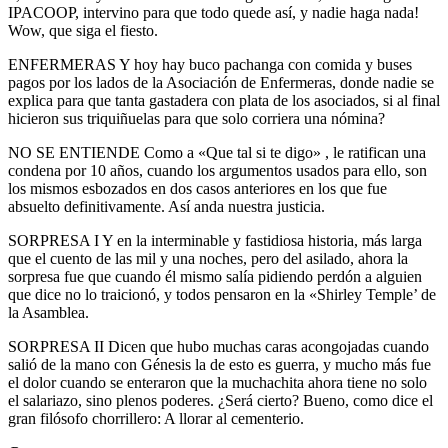
IPACOOP, intervino para que todo quede así, y nadie haga nada!
Wow, que siga el fiesto.
ENFERMERAS Y hoy hay buco pachanga con comida y buses
pagos por los lados de la Asociación de Enfermeras, donde nadie se
explica para que tanta gastadera con plata de los asociados, si al final
hicieron sus triquiñuelas para que solo corriera una nómina?
NO SE ENTIENDE Como a «Que tal si te digo» , le ratifican una
condena por 10 años, cuando los argumentos usados para ello, son
los mismos esbozados en dos casos anteriores en los que fue
absuelto definitivamente. Así anda nuestra justicia.
SORPRESA I Y en la interminable y fastidiosa historia, más larga
que el cuento de las mil y una noches, pero del asilado, ahora la
sorpresa fue que cuando él mismo salía pidiendo perdón a alguien
que dice no lo traicionó, y todos pensaron en la «Shirley Temple’ de
la Asamblea.
SORPRESA II Dicen que hubo muchas caras acongojadas cuando
salió de la mano con Génesis la de esto es guerra, y mucho más fue
el dolor cuando se enteraron que la muchachita ahora tiene no solo
el salariazo, sino plenos poderes. ¿Será cierto? Bueno, como dice el
gran filósofo chorrillero: A llorar al cementerio.