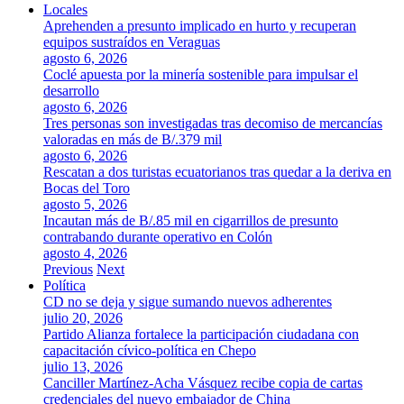
Locales
Aprehenden a presunto implicado en hurto y recuperan
equipos sustraídos en Veraguas
agosto 6, 2026
Coclé apuesta por la minería sostenible para impulsar el
desarrollo
agosto 6, 2026
Tres personas son investigadas tras decomiso de mercancías
valoradas en más de B/.379 mil
agosto 6, 2026
Rescatan a dos turistas ecuatorianos tras quedar a la deriva en
Bocas del Toro
agosto 5, 2026
Incautan más de B/.85 mil en cigarrillos de presunto
contrabando durante operativo en Colón
agosto 4, 2026
Previous
Next
Política
CD no se deja y sigue sumando nuevos adherentes
julio 20, 2026
Partido Alianza fortalece la participación ciudadana con
capacitación cívico-política en Chepo
julio 13, 2026
Canciller Martínez-Acha Vásquez recibe copia de cartas
credenciales del nuevo embajador de China