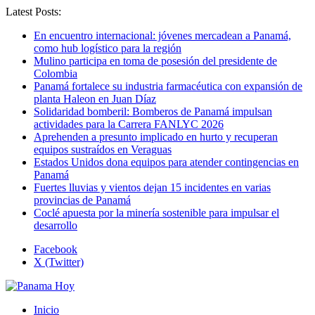
Latest Posts:
En encuentro internacional: jóvenes mercadean a Panamá,
como hub logístico para la región
Mulino participa en toma de posesión del presidente de
Colombia
Panamá fortalece su industria farmacéutica con expansión de
planta Haleon en Juan Díaz
Solidaridad bomberil: Bomberos de Panamá impulsan
actividades para la Carrera FANLYC 2026
Aprehenden a presunto implicado en hurto y recuperan
equipos sustraídos en Veraguas
Estados Unidos dona equipos para atender contingencias en
Panamá
Fuertes lluvias y vientos dejan 15 incidentes en varias
provincias de Panamá
Coclé apuesta por la minería sostenible para impulsar el
desarrollo
Facebook
X (Twitter)
Inicio