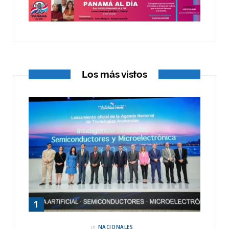
o
t
r
k
e
a
r
m
)
Los más vistos
in
NACIONALES