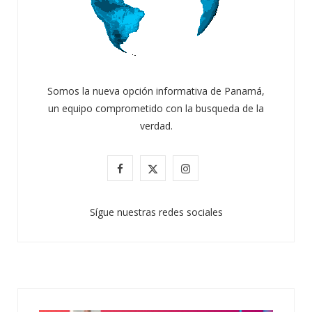
Somos la nueva opción informativa de Panamá,
un equipo comprometido con la busqueda de la
verdad.
F
X
I
a
(
n
Sígue nuestras redes sociales
c
T
s
e
w
t
b
i
a
o
t
g