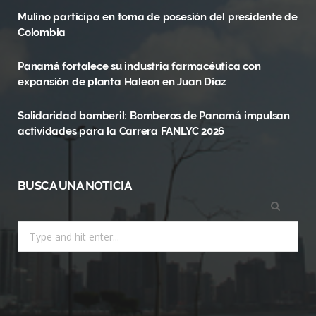
Mulino participa en toma de posesión del presidente de
o
t
r
Colombia
k
e
a
Panamá fortalece su industria farmacéutica con
r
m
expansión de planta Haleon en Juan Díaz
)
Solidaridad bomberil: Bomberos de Panamá impulsan
actividades para la Carrera FANLYC 2026
BUSCA UNA NOTICIA
Search
for: