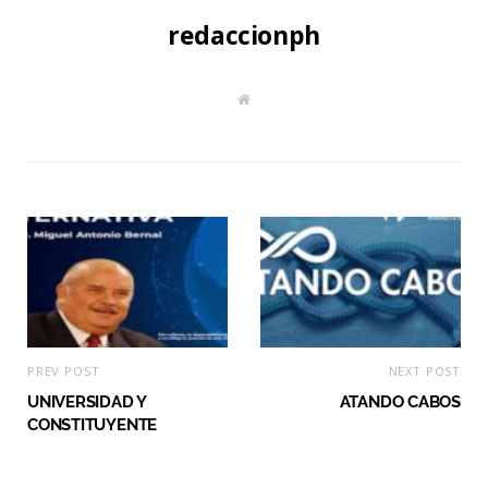
redaccionph
W
e
b
s
i
t
e
PREV POST
NEXT POST
UNIVERSIDAD Y
ATANDO CABOS
CONSTITUYENTE