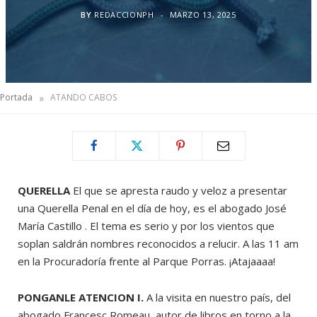
BY
REDACCIONPH
MARZO 13, 2025
»
Portada
ATANDO CABOS
QUERELLA
El que se apresta raudo y veloz a presentar
una Querella Penal en el día de hoy, es el abogado José
María Castillo . El tema es serio y por los vientos que
soplan saldrán nombres reconocidos a relucir. A las 11 am
en la Procuradoría frente al Parque Porras. ¡Atajaaaa!
PONGANLE ATENCION I.
A la visita en nuestro país, del
abogado Francesc Romeau, autor de libros en torno a la