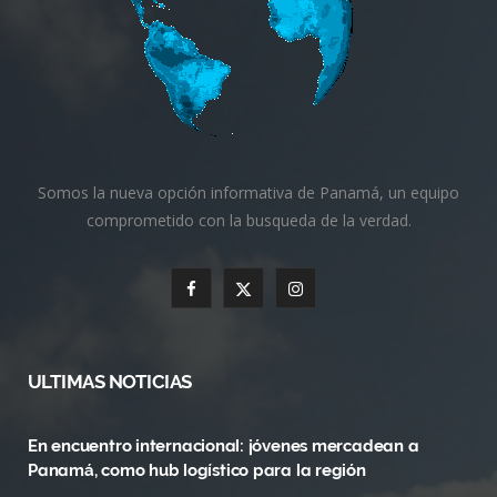
Somos la nueva opción informativa de Panamá, un equipo
comprometido con la busqueda de la verdad.
F
X
I
a
(
n
c
T
s
ULTIMAS NOTICIAS
e
w
t
En encuentro internacional: jóvenes mercadean a
b
i
a
Panamá, como hub logístico para la región
o
t
g