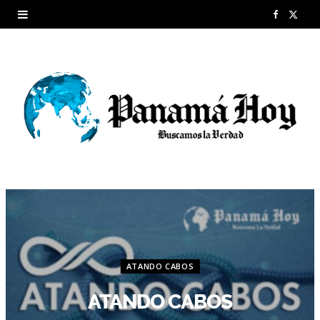
F
X
a
(
c
T
e
w
b
i
o
t
o
t
k
e
r
ATANDO CABOS
)
ATANDO CABOS