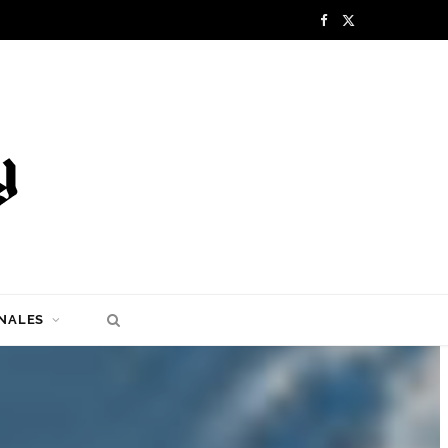
F
X
a
(
c
T
e
w
b
i
o
t
o
t
k
e
NALES
r
)