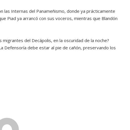
ATANDO CABOS
n las Internas del Panameñismo, donde ya prácticamente
JULIO 30, 2026
que Piad ya arrancó con sus voceros, mientras que Blandón
 migrantes del Decápolis, en la oscuridad de la noche?
a Defensoría debe estar al pie de cañón, preservando los