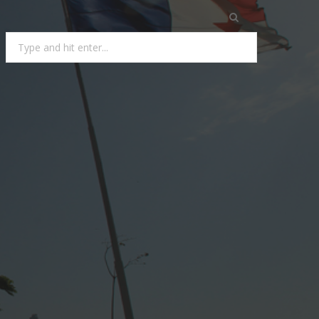
Search
for: