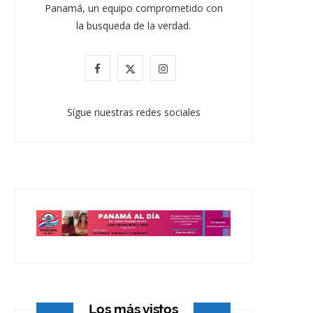
Panamá, un equipo comprometido con
la busqueda de la verdad.
F
X
I
a
(
n
Sígue nuestras redes sociales
c
T
s
e
w
t
b
i
a
o
t
g
o
t
r
k
e
a
r
m
)
Los más vistos