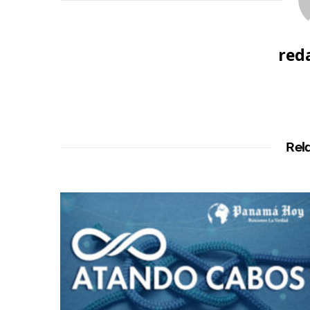
red
Rel