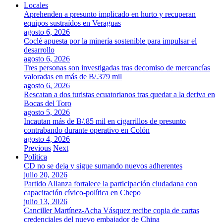
Locales
Aprehenden a presunto implicado en hurto y recuperan
equipos sustraídos en Veraguas
agosto 6, 2026
Coclé apuesta por la minería sostenible para impulsar el
desarrollo
agosto 6, 2026
Tres personas son investigadas tras decomiso de mercancías
valoradas en más de B/.379 mil
agosto 6, 2026
Rescatan a dos turistas ecuatorianos tras quedar a la deriva en
Bocas del Toro
agosto 5, 2026
Incautan más de B/.85 mil en cigarrillos de presunto
contrabando durante operativo en Colón
agosto 4, 2026
Previous
Next
Política
CD no se deja y sigue sumando nuevos adherentes
julio 20, 2026
Partido Alianza fortalece la participación ciudadana con
capacitación cívico-política en Chepo
julio 13, 2026
Canciller Martínez-Acha Vásquez recibe copia de cartas
credenciales del nuevo embajador de China