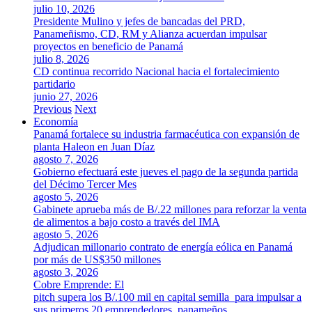
julio 10, 2026
Presidente Mulino y jefes de bancadas del PRD,
Panameñismo, CD, RM y Alianza acuerdan impulsar
proyectos en beneficio de Panamá
julio 8, 2026
CD continua recorrido Nacional hacia el fortalecimiento
partidario
junio 27, 2026
Previous
Next
Economía
Panamá fortalece su industria farmacéutica con expansión de
planta Haleon en Juan Díaz
agosto 7, 2026
Gobierno efectuará este jueves el pago de la segunda partida
del Décimo Tercer Mes
agosto 5, 2026
Gabinete aprueba más de B/.22 millones para reforzar la venta
de alimentos a bajo costo a través del IMA
agosto 5, 2026
Adjudican millonario contrato de energía eólica en Panamá
por más de US$350 millones
agosto 3, 2026
Cobre Emprende: El
pitch supera los B/.100 mil en capital semilla para impulsar a
sus primeros 20 emprendedores panameños