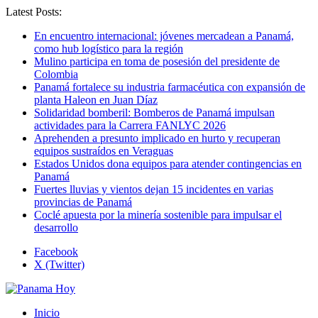
Latest Posts:
En encuentro internacional: jóvenes mercadean a Panamá,
como hub logístico para la región
Mulino participa en toma de posesión del presidente de
Colombia
Panamá fortalece su industria farmacéutica con expansión de
planta Haleon en Juan Díaz
Solidaridad bomberil: Bomberos de Panamá impulsan
actividades para la Carrera FANLYC 2026
Aprehenden a presunto implicado en hurto y recuperan
equipos sustraídos en Veraguas
Estados Unidos dona equipos para atender contingencias en
Panamá
Fuertes lluvias y vientos dejan 15 incidentes en varias
provincias de Panamá
Coclé apuesta por la minería sostenible para impulsar el
desarrollo
Facebook
X (Twitter)
Inicio