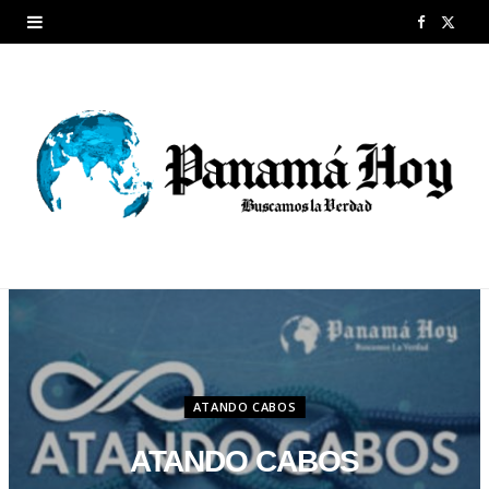
F
X
a
(
c
T
e
w
b
i
o
t
o
t
k
e
r
ATANDO CABOS
)
ATANDO CABOS