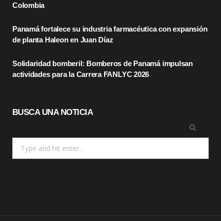
Colombia
k
e
a
Panamá fortalece su industria farmacéutica con expansión
r
m
de planta Haleon en Juan Díaz
)
Solidaridad bomberil: Bomberos de Panamá impulsan
actividades para la Carrera FANLYC 2026
BUSCA UNA NOTICIA
Search
for: