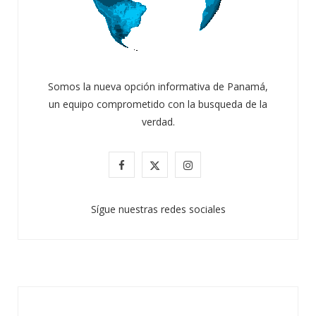
Somos la nueva opción informativa de Panamá,
un equipo comprometido con la busqueda de la
verdad.
F
X
I
a
(
n
Sígue nuestras redes sociales
c
T
s
e
w
t
b
i
a
o
t
g