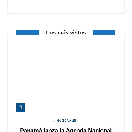
o
t
r
k
e
a
r
m
Los más vistos
)
in
NACIONALES
Panamá lanza la Agenda Nacional