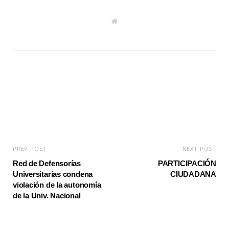
W
e
b
s
i
t
e
PREV POST
NEXT POST
Red de Defensorías
PARTICIPACIÓN
Universitarias condena
CIUDADANA
violación de la autonomía
de la Univ. Nacional