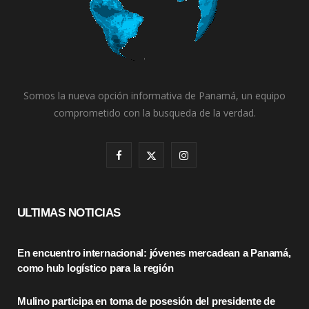
Somos la nueva opción informativa de Panamá, un equipo
comprometido con la busqueda de la verdad.
F
X
I
a
(
n
c
T
s
ULTIMAS NOTICIAS
e
w
t
En encuentro internacional: jóvenes mercadean a Panamá,
b
i
a
como hub logístico para la región
o
t
g
Mulino participa en toma de posesión del presidente de
o
t
r