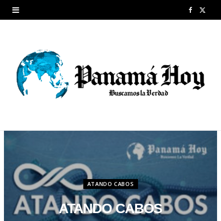
F
X
a
(
c
T
e
w
b
i
o
t
o
t
k
e
r
ATANDO CABOS
)
ATANDO CABOS