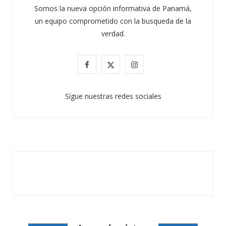
Somos la nueva opción informativa de Panamá,
un equipo comprometido con la busqueda de la
verdad.
F
X
I
a
(
n
Sígue nuestras redes sociales
c
T
s
e
w
t
b
i
a
o
t
g
o
t
r
k
e
a
r
m