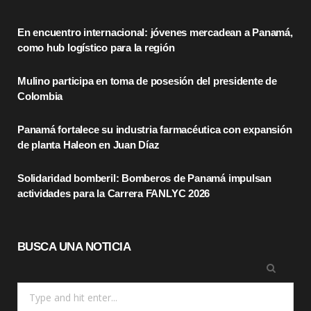
e
w
t
En encuentro internacional: jóvenes mercadean a Panamá,
b
i
a
como hub logístico para la región
o
t
g
Mulino participa en toma de posesión del presidente de
o
t
r
Colombia
k
e
a
Panamá fortalece su industria farmacéutica con expansión
r
m
de planta Haleon en Juan Díaz
)
Solidaridad bomberil: Bomberos de Panamá impulsan
actividades para la Carrera FANLYC 2026
BUSCA UNA NOTICIA
Search
for: