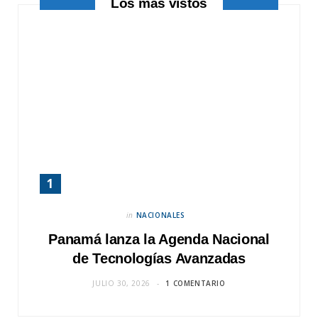
Los más vistos
)
in
NACIONALES
Panamá lanza la Agenda Nacional
de Tecnologías Avanzadas
JULIO 30, 2026
1 COMENTARIO