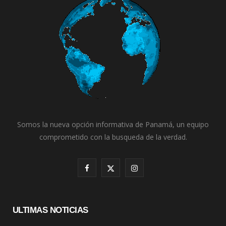
Somos la nueva opción informativa de Panamá, un equipo
comprometido con la busqueda de la verdad.
F
X
I
a
(
n
c
T
s
ULTIMAS NOTICIAS
e
w
t