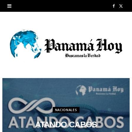
F
X
a
(
c
T
e
w
b
i
o
t
o
t
k
e
r
NACIONALES
)
ATANDO CABOS