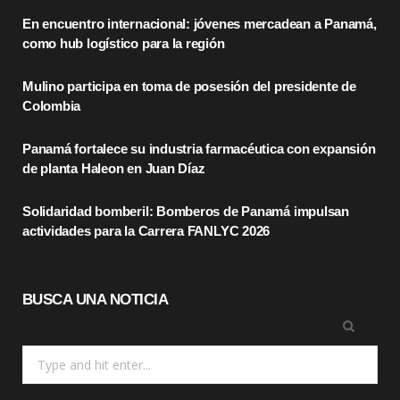
En encuentro internacional: jóvenes mercadean a Panamá,
b
i
a
como hub logístico para la región
o
t
g
Mulino participa en toma de posesión del presidente de
o
t
r
Colombia
k
e
a
Panamá fortalece su industria farmacéutica con expansión
r
m
de planta Haleon en Juan Díaz
)
Solidaridad bomberil: Bomberos de Panamá impulsan
actividades para la Carrera FANLYC 2026
BUSCA UNA NOTICIA
Search
for: