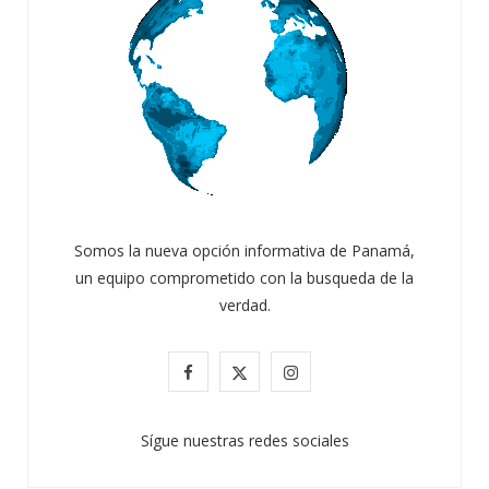
Somos la nueva opción informativa de Panamá,
un equipo comprometido con la busqueda de la
verdad.
ATANDO CABOS
F
X
I
JULIO 30, 2026
a
(
n
Sígue nuestras redes sociales
c
T
s