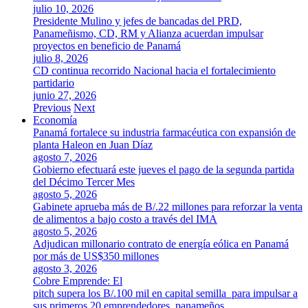
julio 10, 2026
Presidente Mulino y jefes de bancadas del PRD,
Panameñismo, CD, RM y Alianza acuerdan impulsar
proyectos en beneficio de Panamá
julio 8, 2026
CD continua recorrido Nacional hacia el fortalecimiento
partidario
junio 27, 2026
Previous
Next
Economía
Panamá fortalece su industria farmacéutica con expansión de
planta Haleon en Juan Díaz
agosto 7, 2026
Gobierno efectuará este jueves el pago de la segunda partida
del Décimo Tercer Mes
agosto 5, 2026
Gabinete aprueba más de B/.22 millones para reforzar la venta
de alimentos a bajo costo a través del IMA
agosto 5, 2026
Adjudican millonario contrato de energía eólica en Panamá
por más de US$350 millones
agosto 3, 2026
Cobre Emprende: El
pitch supera los B/.100 mil en capital semilla para impulsar a
sus primeros 20 emprendedores panameños