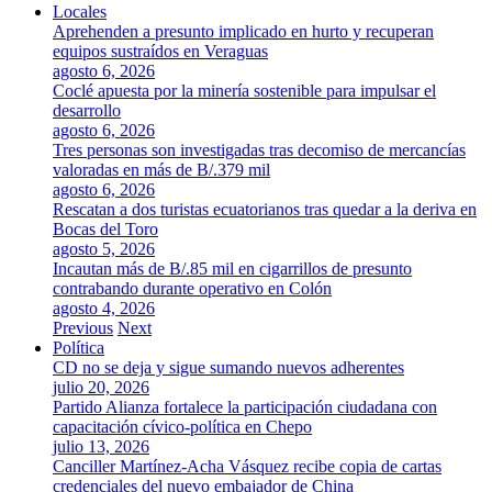
Locales
Aprehenden a presunto implicado en hurto y recuperan
equipos sustraídos en Veraguas
agosto 6, 2026
Coclé apuesta por la minería sostenible para impulsar el
desarrollo
agosto 6, 2026
Tres personas son investigadas tras decomiso de mercancías
valoradas en más de B/.379 mil
agosto 6, 2026
Rescatan a dos turistas ecuatorianos tras quedar a la deriva en
Bocas del Toro
agosto 5, 2026
Incautan más de B/.85 mil en cigarrillos de presunto
contrabando durante operativo en Colón
agosto 4, 2026
Previous
Next
Política
CD no se deja y sigue sumando nuevos adherentes
julio 20, 2026
Partido Alianza fortalece la participación ciudadana con
capacitación cívico-política en Chepo
julio 13, 2026
Canciller Martínez-Acha Vásquez recibe copia de cartas
credenciales del nuevo embajador de China