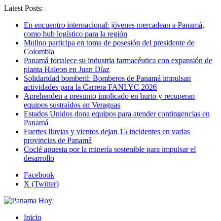
Latest Posts:
En encuentro internacional: jóvenes mercadean a Panamá,
como hub logístico para la región
Mulino participa en toma de posesión del presidente de
Colombia
Panamá fortalece su industria farmacéutica con expansión de
planta Haleon en Juan Díaz
Solidaridad bomberil: Bomberos de Panamá impulsan
actividades para la Carrera FANLYC 2026
Aprehenden a presunto implicado en hurto y recuperan
equipos sustraídos en Veraguas
Estados Unidos dona equipos para atender contingencias en
Panamá
Fuertes lluvias y vientos dejan 15 incidentes en varias
provincias de Panamá
Coclé apuesta por la minería sostenible para impulsar el
desarrollo
Facebook
X (Twitter)
Inicio