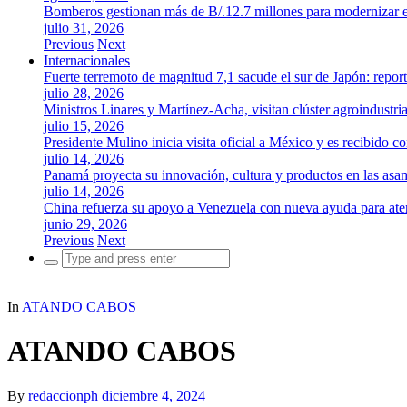
Bomberos gestionan más de B/.12.7 millones para modernizar es
julio 31, 2026
Previous
Next
Internacionales
Fuerte terremoto de magnitud 7,1 sacude el sur de Japón: repor
julio 28, 2026
Ministros Linares y Martínez-Acha, visitan clúster agroindustr
julio 15, 2026
Presidente Mulino inicia visita oficial a México y es recibido
julio 14, 2026
Panamá proyecta su innovación, cultura y productos en las as
julio 14, 2026
China refuerza su apoyo a Venezuela con nueva ayuda para aten
junio 29, 2026
Previous
Next
Search
for:
In
ATANDO CABOS
ATANDO CABOS
By
redaccionph
diciembre 4, 2024