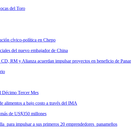
Bocas del Toro
tación cívico-política en Chepo
nciales del nuevo embajador de China
, CD, RM y Alianza acuerdan impulsar proyectos en beneficio de Pan
rio
del Décimo Tercer Mes
de alimentos a bajo costo a través del IMA
r más de US$350 millones
milla para impulsar a sus primeros 20 emprendedores panameños