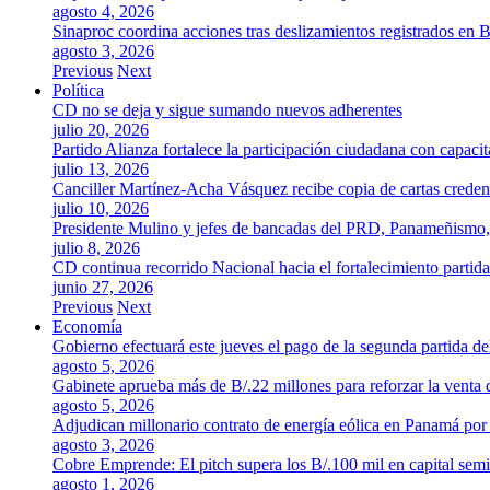
agosto 4, 2026
Sinaproc coordina acciones tras deslizamientos registrados en 
agosto 3, 2026
Previous
Next
Política
CD no se deja y sigue sumando nuevos adherentes
julio 20, 2026
Partido Alianza fortalece la participación ciudadana con capaci
julio 13, 2026
Canciller Martínez-Acha Vásquez recibe copia de cartas crede
julio 10, 2026
Presidente Mulino y jefes de bancadas del PRD, Panameñismo
julio 8, 2026
CD continua recorrido Nacional hacia el fortalecimiento partida
junio 27, 2026
Previous
Next
Economía
Gobierno efectuará este jueves el pago de la segunda partida 
agosto 5, 2026
Gabinete aprueba más de B/.22 millones para reforzar la venta 
agosto 5, 2026
Adjudican millonario contrato de energía eólica en Panamá po
agosto 3, 2026
Cobre Emprende: El pitch supera los B/.100 mil en capital se
agosto 1, 2026