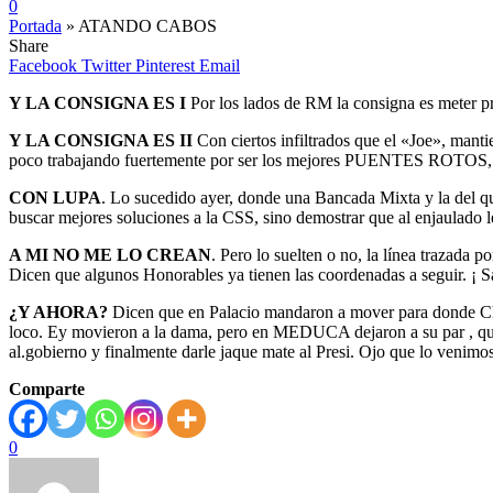
0
Portada
»
ATANDO CABOS
Share
Facebook
Twitter
Pinterest
Email
Y LA CONSIGNA ES I
Por los lados de RM la consigna es meter pr
Y LA CONSIGNA ES II
Con ciertos infiltrados que el «Joe», manti
poco trabajando fuertemente por ser los mejores PUENTES ROTOS, no e
CON LUPA
. Lo sucedido ayer, donde una Bancada Mixta y la del que 
buscar mejores soluciones a la CSS, sino demostrar que al enjaulado le
A MI NO ME LO CREAN
. Pero lo suelten o no, la línea trazada 
Dicen que algunos Honorables ya tienen las coordenadas a seguir. ¡ S
¿Y AHORA?
Dicen que en Palacio mandaron a mover para donde Chelí
loco. Ey movieron a la dama, pero en MEDUCA dejaron a su par , que a
al.gobierno y finalmente darle jaque mate al Presi. Ojo que lo venim
Comparte
0