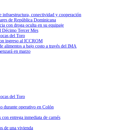
e infraestructura, conectividad y cooperación
litares de República Dominicana
ia con droga oculta en su equipaje
del Décimo Tercer Mes
Bocas del Toro
l con ingreso al ICCROM
de alimentos a bajo costo a través del IMA
omenzará en marzo
Bocas del Toro
do durante operativo en Colón
s con entrega inmediata de carnés
os de una vivienda