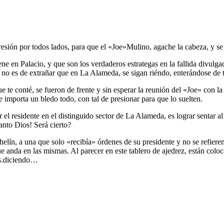
esión por todos lados, para que el «Joe»Mulino, agache la cabeza, y se 
ene en Palacio, y que son los verdaderos estrategas en la fallida divulg
s de extrañar que en La Alameda, se sigan riéndo, enterándose de todo
te conté, se fueron de frente y sin esperar la reunión del «Joe» con la 
 importa un bledo todo, con tal de presionar para que lo suelten.
por el residente en el distinguido sector de La Alameda, es lograr sentar 
anto Dios! Será cierto?
n, a una que solo «recibía» órdenes de su presidente y no se refieren 
nda en las mismas. Al parecer en este tablero de ajedrez, están colocan
os.diciendo…