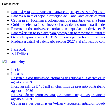
Latest Posts:
Panamá y Japón fortalecen alianza con proyectos estratégicos d
Panamá resalta el papel estratégico del Canal ante oficiales mi
Capturan en Tocumen a colombiana que intentaba viajar a Franc
Gobierno efectuará este jueves el pago de la segunda partida 
Rescatan a dos turistas ecuatorianos tras quedar a la deriva en 
Panamá da un paso clave para proteger su patrimonio cultura
Gabinete aprueba más de B/.22 millones para reforzar la venta 
Meduca ajustará el calendario escolar 2027 y el año lectivo c
Facebook
X (Twitter)
Inicio
Locales
Rescatan a dos turistas ecuatorianos tras quedar a la deriva en 
agosto 5, 2026
Incautan más de B/.85 mil en cigarrillos de presunto contraban
agosto 4, 2026
Renovación de permisos para portar armas llega a las provincia
agosto 4, 2026
Capturan a tres personas en Volcán y recuperan artículos robad