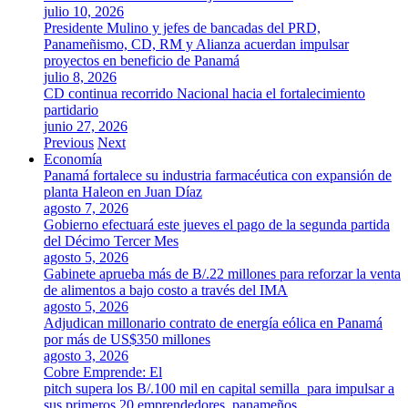
julio 10, 2026
Presidente Mulino y jefes de bancadas del PRD,
Panameñismo, CD, RM y Alianza acuerdan impulsar
proyectos en beneficio de Panamá
julio 8, 2026
CD continua recorrido Nacional hacia el fortalecimiento
partidario
junio 27, 2026
Previous
Next
Economía
Panamá fortalece su industria farmacéutica con expansión de
planta Haleon en Juan Díaz
agosto 7, 2026
Gobierno efectuará este jueves el pago de la segunda partida
del Décimo Tercer Mes
agosto 5, 2026
Gabinete aprueba más de B/.22 millones para reforzar la venta
de alimentos a bajo costo a través del IMA
agosto 5, 2026
Adjudican millonario contrato de energía eólica en Panamá
por más de US$350 millones
agosto 3, 2026
Cobre Emprende: El
pitch supera los B/.100 mil en capital semilla para impulsar a
sus primeros 20 emprendedores panameños