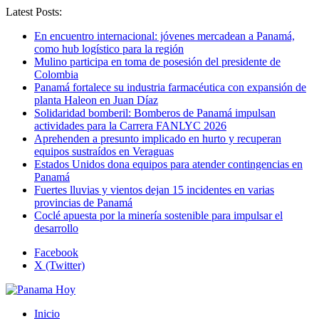
Latest Posts:
En encuentro internacional: jóvenes mercadean a Panamá,
como hub logístico para la región
Mulino participa en toma de posesión del presidente de
Colombia
Panamá fortalece su industria farmacéutica con expansión de
planta Haleon en Juan Díaz
Solidaridad bomberil: Bomberos de Panamá impulsan
actividades para la Carrera FANLYC 2026
Aprehenden a presunto implicado en hurto y recuperan
equipos sustraídos en Veraguas
Estados Unidos dona equipos para atender contingencias en
Panamá
Fuertes lluvias y vientos dejan 15 incidentes en varias
provincias de Panamá
Coclé apuesta por la minería sostenible para impulsar el
desarrollo
Facebook
X (Twitter)
Inicio