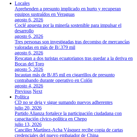
Locales
Aprehenden a presunto implicado en hurto y recuperan
equipos sustraídos en Veraguas
agosto 6, 2026
Coclé apuesta por la minería sostenible para impulsar el
desarrollo
agosto 6, 2026
Tres personas son investigadas tras decomiso de mercancías
valoradas en más de B/.379 mil
agosto 6, 2026
Rescatan a dos turistas ecuatorianos tras quedar a la deriva en
Bocas del Toro
agosto 5, 2026
Incautan más de B/.85 mil en cigarrillos de presunto
contrabando durante operativo en Colón
agosto 4, 2026
Previous
Next
Política
CD no se deja y sigue sumando nuevos adherentes
julio 20, 2026
Partido Alianza fortalece la participación ciudadana con
capacitación cívico-política en Chepo
julio 13, 2026
Canciller Martínez-Acha Vásquez recibe copia de cartas
credenciales del nuevo embajador de China