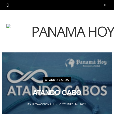
F
X
a
(
c
T
e
w
b
i
o
t
o
t
k
e
ATANDO CABOS
r
ATANDO CABO
)
BY
REDACCIONPH
OCTUBRE 14, 2024