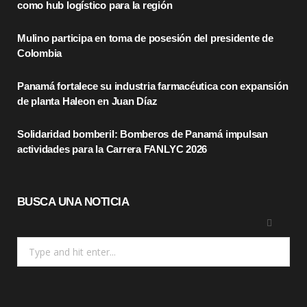
como hub logístico para la región
o
t
g
Mulino participa en toma de posesión del presidente de
o
t
r
Colombia
k
e
a
Panamá fortalece su industria farmacéutica con expansión
r
m
de planta Haleon en Juan Díaz
)
Solidaridad bomberil: Bomberos de Panamá impulsan
actividades para la Carrera FANLYC 2026
BUSCA UNA NOTICIA
Search
for: