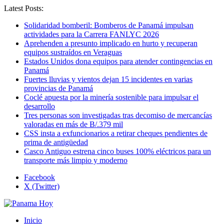
Latest Posts:
Solidaridad bomberil: Bomberos de Panamá impulsan
actividades para la Carrera FANLYC 2026
Aprehenden a presunto implicado en hurto y recuperan
equipos sustraídos en Veraguas
Estados Unidos dona equipos para atender contingencias en
Panamá
Fuertes lluvias y vientos dejan 15 incidentes en varias
provincias de Panamá
Coclé apuesta por la minería sostenible para impulsar el
desarrollo
Tres personas son investigadas tras decomiso de mercancías
valoradas en más de B/.379 mil
CSS insta a exfuncionarios a retirar cheques pendientes de
prima de antigüedad
Casco Antiguo estrena cinco buses 100% eléctricos para un
transporte más limpio y moderno
Facebook
X (Twitter)
Inicio