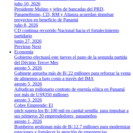
julio 10, 2026
Presidente Mulino y jefes de bancadas del PRD,
Panameñismo, CD, RM y Alianza acuerdan impulsar
proyectos en beneficio de Panamá
julio 8, 2026
CD continua recorrido Nacional hacia el fortalecimiento
partidario
junio 27, 2026
Previous
Next
Economía
Gobierno efectuará este jueves el pago de la segunda partida
del Décimo Tercer Mes
agosto 5, 2026
Gabinete aprueba más de B/.22 millones para reforzar la venta
de alimentos a bajo costo a través del IMA
agosto 5, 2026
Adjudican millonario contrato de energía eólica en Panamá
por más de US$350 millones
agosto 3, 2026
Cobre Emprende: El
pitch supera los B/.100 mil en capital semilla para impulsar a
sus primeros 20 emprendedores panameños
agosto 1, 2026
Bomberos gestionan más de B/.12.7 millones para modernizar
estaciones y fortalecer la atención de emergencias