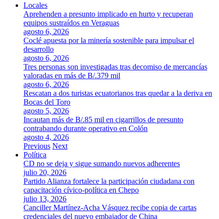
Locales
Aprehenden a presunto implicado en hurto y recuperan
equipos sustraídos en Veraguas
agosto 6, 2026
Coclé apuesta por la minería sostenible para impulsar el
desarrollo
agosto 6, 2026
Tres personas son investigadas tras decomiso de mercancías
valoradas en más de B/.379 mil
agosto 6, 2026
Rescatan a dos turistas ecuatorianos tras quedar a la deriva en
Bocas del Toro
agosto 5, 2026
Incautan más de B/.85 mil en cigarrillos de presunto
contrabando durante operativo en Colón
agosto 4, 2026
Previous
Next
Política
CD no se deja y sigue sumando nuevos adherentes
julio 20, 2026
Partido Alianza fortalece la participación ciudadana con
capacitación cívico-política en Chepo
julio 13, 2026
Canciller Martínez-Acha Vásquez recibe copia de cartas
credenciales del nuevo embajador de China