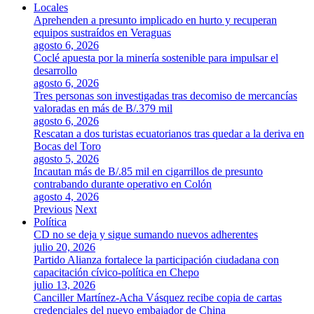
Locales
Aprehenden a presunto implicado en hurto y recuperan
equipos sustraídos en Veraguas
agosto 6, 2026
Coclé apuesta por la minería sostenible para impulsar el
desarrollo
agosto 6, 2026
Tres personas son investigadas tras decomiso de mercancías
valoradas en más de B/.379 mil
agosto 6, 2026
Rescatan a dos turistas ecuatorianos tras quedar a la deriva en
Bocas del Toro
agosto 5, 2026
Incautan más de B/.85 mil en cigarrillos de presunto
contrabando durante operativo en Colón
agosto 4, 2026
Previous
Next
Política
CD no se deja y sigue sumando nuevos adherentes
julio 20, 2026
Partido Alianza fortalece la participación ciudadana con
capacitación cívico-política en Chepo
julio 13, 2026
Canciller Martínez-Acha Vásquez recibe copia de cartas
credenciales del nuevo embajador de China