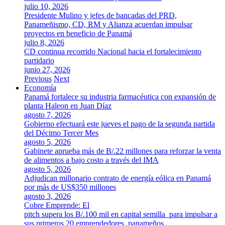
julio 10, 2026
Presidente Mulino y jefes de bancadas del PRD,
Panameñismo, CD, RM y Alianza acuerdan impulsar
proyectos en beneficio de Panamá
julio 8, 2026
CD continua recorrido Nacional hacia el fortalecimiento
partidario
junio 27, 2026
Previous
Next
Economía
Panamá fortalece su industria farmacéutica con expansión de
planta Haleon en Juan Díaz
agosto 7, 2026
Gobierno efectuará este jueves el pago de la segunda partida
del Décimo Tercer Mes
agosto 5, 2026
Gabinete aprueba más de B/.22 millones para reforzar la venta
de alimentos a bajo costo a través del IMA
agosto 5, 2026
Adjudican millonario contrato de energía eólica en Panamá
por más de US$350 millones
agosto 3, 2026
Cobre Emprende: El
pitch supera los B/.100 mil en capital semilla para impulsar a
sus primeros 20 emprendedores panameños