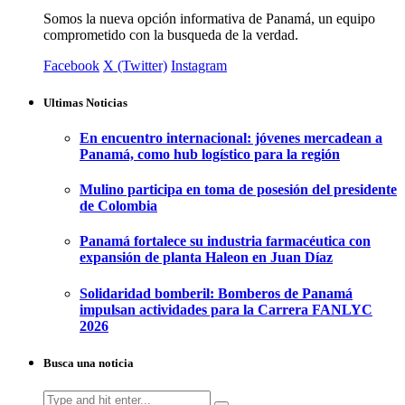
Somos la nueva opción informativa de Panamá, un equipo
comprometido con la busqueda de la verdad.
Facebook
X (Twitter)
Instagram
Ultimas Noticias
En encuentro internacional: jóvenes mercadean a
Panamá, como hub logístico para la región
Mulino participa en toma de posesión del presidente
de Colombia
Panamá fortalece su industria farmacéutica con
expansión de planta Haleon en Juan Díaz
Solidaridad bomberil: Bomberos de Panamá
impulsan actividades para la Carrera FANLYC
2026
Busca una noticia
Search