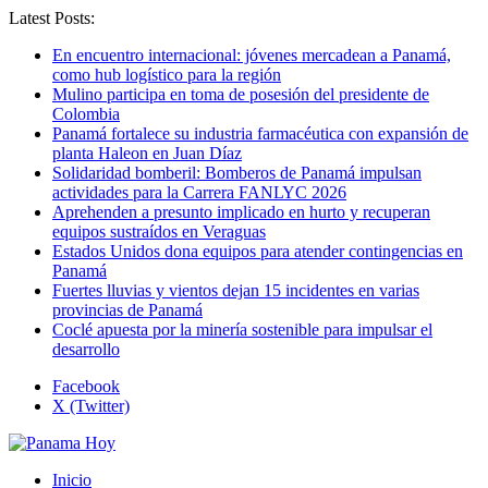
Latest Posts:
En encuentro internacional: jóvenes mercadean a Panamá,
como hub logístico para la región
Mulino participa en toma de posesión del presidente de
Colombia
Panamá fortalece su industria farmacéutica con expansión de
planta Haleon en Juan Díaz
Solidaridad bomberil: Bomberos de Panamá impulsan
actividades para la Carrera FANLYC 2026
Aprehenden a presunto implicado en hurto y recuperan
equipos sustraídos en Veraguas
Estados Unidos dona equipos para atender contingencias en
Panamá
Fuertes lluvias y vientos dejan 15 incidentes en varias
provincias de Panamá
Coclé apuesta por la minería sostenible para impulsar el
desarrollo
Facebook
X (Twitter)
Inicio