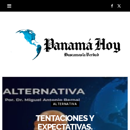
F
X
a
(
c
T
e
w
b
i
o
t
o
t
k
e
r
ALTERNATIVA
)
TENTACIONES Y
EXPECTATIVAS.