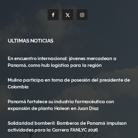
F
X
I
a
(
n
c
T
s
ULTIMAS NOTICIAS
e
w
t
En encuentro internacional: jóvenes mercadean a
b
i
a
Panamá, como hub logístico para la región
o
t
g
Mulino participa en toma de posesión del presidente de
o
t
r
Colombia
k
e
a
Panamá fortalece su industria farmacéutica con
r
m
expansión de planta Haleon en Juan Díaz
)
Solidaridad bomberil: Bomberos de Panamá impulsan
actividades para la Carrera FANLYC 2026