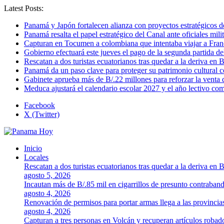
Latest Posts:
Panamá y Japón fortalecen alianza con proyectos estratégicos d
Panamá resalta el papel estratégico del Canal ante oficiales mi
Capturan en Tocumen a colombiana que intentaba viajar a Franc
Gobierno efectuará este jueves el pago de la segunda partida 
Rescatan a dos turistas ecuatorianos tras quedar a la deriva en 
Panamá da un paso clave para proteger su patrimonio cultura
Gabinete aprueba más de B/.22 millones para reforzar la venta 
Meduca ajustará el calendario escolar 2027 y el año lectivo c
Facebook
X (Twitter)
Inicio
Locales
Rescatan a dos turistas ecuatorianos tras quedar a la deriva en 
agosto 5, 2026
Incautan más de B/.85 mil en cigarrillos de presunto contraban
agosto 4, 2026
Renovación de permisos para portar armas llega a las provincia
agosto 4, 2026
Capturan a tres personas en Volcán y recuperan artículos robad