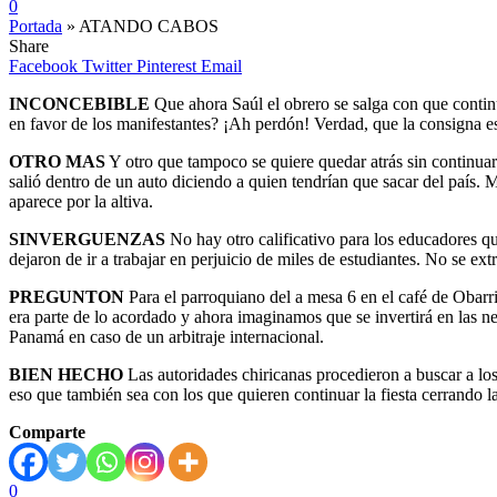
0
Portada
»
ATANDO CABOS
Share
Facebook
Twitter
Pinterest
Email
INCONCEBIBLE
Que ahora Saúl el obrero se salga con que continua
en favor de los manifestantes? ¡Ah perdón! Verdad, que la consigna es 
OTRO MAS
Y otro que tampoco se quiere quedar atrás sin continuar 
salió dentro de un auto diciendo a quien tendrían que sacar del país
aparece por la altiva.
SINVERGUENZAS
No hay otro calificativo para los educadores qu
dejaron de ir a trabajar en perjuicio de miles de estudiantes. No se e
PREGUNTON
Para el parroquiano del a mesa 6 en el café de Obarr
era parte de lo acordado y ahora imaginamos que se invertirá en las n
Panamá en caso de un arbitraje internacional.
BIEN HECHO
Las autoridades chiricanas procedieron a buscar a los
eso que también sea con los que quieren continuar la fiesta cerrando la
Comparte
0