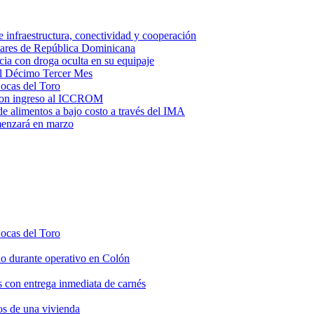
e infraestructura, conectividad y cooperación
litares de República Dominicana
ia con droga oculta en su equipaje
del Décimo Tercer Mes
Bocas del Toro
l con ingreso al ICCROM
de alimentos a bajo costo a través del IMA
omenzará en marzo
Bocas del Toro
do durante operativo en Colón
s con entrega inmediata de carnés
os de una vivienda