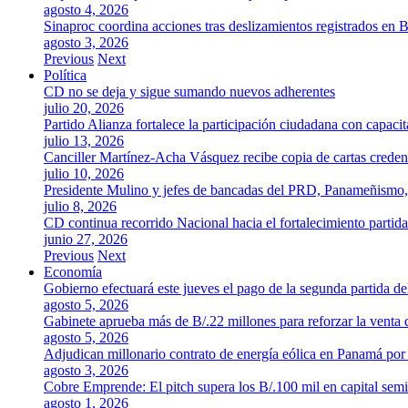
agosto 4, 2026
Sinaproc coordina acciones tras deslizamientos registrados en 
agosto 3, 2026
Previous
Next
Política
CD no se deja y sigue sumando nuevos adherentes
julio 20, 2026
Partido Alianza fortalece la participación ciudadana con capaci
julio 13, 2026
Canciller Martínez-Acha Vásquez recibe copia de cartas crede
julio 10, 2026
Presidente Mulino y jefes de bancadas del PRD, Panameñismo
julio 8, 2026
CD continua recorrido Nacional hacia el fortalecimiento partida
junio 27, 2026
Previous
Next
Economía
Gobierno efectuará este jueves el pago de la segunda partida 
agosto 5, 2026
Gabinete aprueba más de B/.22 millones para reforzar la venta 
agosto 5, 2026
Adjudican millonario contrato de energía eólica en Panamá po
agosto 3, 2026
Cobre Emprende: El pitch supera los B/.100 mil en capital se
agosto 1, 2026