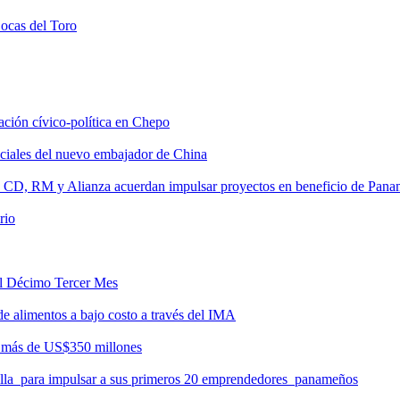
Bocas del Toro
tación cívico-política en Chepo
nciales del nuevo embajador de China
, CD, RM y Alianza acuerdan impulsar proyectos en beneficio de Pan
rio
del Décimo Tercer Mes
de alimentos a bajo costo a través del IMA
r más de US$350 millones
milla para impulsar a sus primeros 20 emprendedores panameños