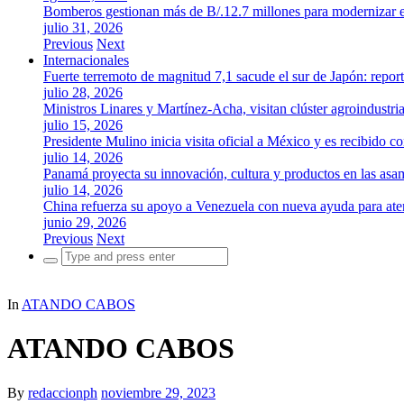
Bomberos gestionan más de B/.12.7 millones para modernizar es
julio 31, 2026
Previous
Next
Internacionales
Fuerte terremoto de magnitud 7,1 sacude el sur de Japón: repor
julio 28, 2026
Ministros Linares y Martínez-Acha, visitan clúster agroindustr
julio 15, 2026
Presidente Mulino inicia visita oficial a México y es recibido
julio 14, 2026
Panamá proyecta su innovación, cultura y productos en las as
julio 14, 2026
China refuerza su apoyo a Venezuela con nueva ayuda para aten
junio 29, 2026
Previous
Next
Search
for:
In
ATANDO CABOS
ATANDO CABOS
By
redaccionph
noviembre 29, 2023