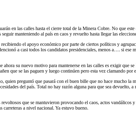
rán en las calles hasta el cierre total de la Minera Cobre. No que este 
seguir manteniendo al país en caos y revuelto hasta llegar las eleccion
recibiendo el apoyo económico por parte de ciertos políticos y agrupacio
. Mencionó a casi todos los candidatos presidenciales, menos a…. si es
e ahora su nuevo motivo para mantenerse en las calles es exigir que se l
xtrañen que se las paguen y luego continúen pero esta vez clamando por e
io, quien preguntó que pasará con el buen bille que no hace mucho la m
ecesidades del país. Total no hay razón alguna para que sea devuelto, a
 revoltosos que se mantuvieron provocando el caos, actos vandálicos y vi
s carreteras a nivel nacional. Ya estuvo bueno.