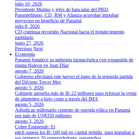
julio 10, 2026
Presidente Mulino y jefes de bancadas del PRD,
Panameñismo, CD, RM y Alianza acuerdan impulsar
proyectos en beneficio de Panamá
julio 8, 2026
CD continua recorrido Nacional hacia el fortalecimiento
partidario
junio 27, 2026
Previous
Next
Economía
Panamá fortalece su industria farmacéutica con expansión de
planta Haleon en Juan Díaz
agosto 7, 2026
Gobierno efectuará este jueves el pago de la segunda partida
del Décimo Tercer Mes
agosto 5, 2026
Gabinete aprueba más de B/.22 millones para reforzar la venta
de alimentos a bajo costo a través del IMA
agosto 5, 2026
Adjudican millonario contrato de energía eólica en Panamá
por más de US$350 millones
agosto 3, 2026
Cobre Emprende: El
pitch supera los B/.100 mil en capital semilla para impulsar a
sus primeros 20 emprendedores panameños