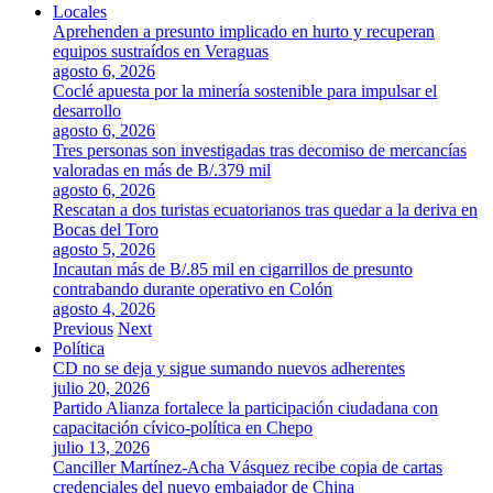
Locales
Aprehenden a presunto implicado en hurto y recuperan
equipos sustraídos en Veraguas
agosto 6, 2026
Coclé apuesta por la minería sostenible para impulsar el
desarrollo
agosto 6, 2026
Tres personas son investigadas tras decomiso de mercancías
valoradas en más de B/.379 mil
agosto 6, 2026
Rescatan a dos turistas ecuatorianos tras quedar a la deriva en
Bocas del Toro
agosto 5, 2026
Incautan más de B/.85 mil en cigarrillos de presunto
contrabando durante operativo en Colón
agosto 4, 2026
Previous
Next
Política
CD no se deja y sigue sumando nuevos adherentes
julio 20, 2026
Partido Alianza fortalece la participación ciudadana con
capacitación cívico-política en Chepo
julio 13, 2026
Canciller Martínez-Acha Vásquez recibe copia de cartas
credenciales del nuevo embajador de China