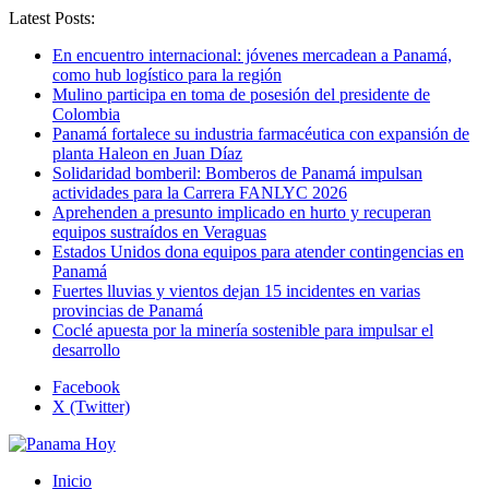
Latest Posts:
En encuentro internacional: jóvenes mercadean a Panamá,
como hub logístico para la región
Mulino participa en toma de posesión del presidente de
Colombia
Panamá fortalece su industria farmacéutica con expansión de
planta Haleon en Juan Díaz
Solidaridad bomberil: Bomberos de Panamá impulsan
actividades para la Carrera FANLYC 2026
Aprehenden a presunto implicado en hurto y recuperan
equipos sustraídos en Veraguas
Estados Unidos dona equipos para atender contingencias en
Panamá
Fuertes lluvias y vientos dejan 15 incidentes en varias
provincias de Panamá
Coclé apuesta por la minería sostenible para impulsar el
desarrollo
Facebook
X (Twitter)
Inicio