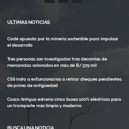
a
(
n
c
T
s
ULTIMAS NOTICIAS
e
w
t
Coclé apuesta por la minería sostenible para impulsar
b
i
a
el desarrollo
o
t
g
Tres personas son investigadas tras decomiso de
o
t
r
mercancías valoradas en más de B/.379 mil
k
e
a
CSS insta a exfuncionarios a retirar cheques pendientes
r
m
de prima de antigüedad
)
Casco Antiguo estrena cinco buses 100% eléctricos para
un transporte más limpio y moderno
BUSCA UNA NOTICIA