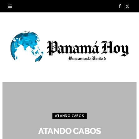
F
X
a
(
c
T
e
w
b
i
o
t
o
t
k
e
r
ATANDO CABOS
)
ATANDO CABOS