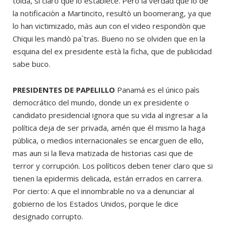
tolda, si claro que lo establece. Pero la verdad que lo de
la notificaciòn a Martincito, resultò un boomerang, ya que
lo han victimizado, màs aun con el video respondòn que
Chiqui les mandò pa`tras. Bueno no se olviden que en la
esquina del ex presidente està la ficha, que de publicidad
sabe buco.
PRESIDENTES DE PAPELILLO
Panamá es el único paìs
democrático del mundo, donde un ex presidente o
candidato presidencial ignora que su vida al ingresar a la
política deja de ser privada, amén que él mismo la haga
pública, o medios internacionales se encarguen de ello,
mas aun si la lleva matizada de historias casi que de
terror y corrupción. Los políticos deben tener claro que si
tienen la epidermis delicada, están errados en carrera.
Por cierto: A que el innombrable no va a denunciar al
gobierno de los Estados Unidos, porque le dice
designado corrupto.