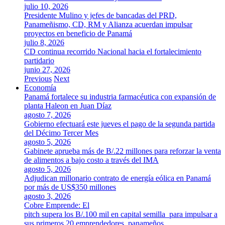
julio 10, 2026
Presidente Mulino y jefes de bancadas del PRD,
Panameñismo, CD, RM y Alianza acuerdan impulsar
proyectos en beneficio de Panamá
julio 8, 2026
CD continua recorrido Nacional hacia el fortalecimiento
partidario
junio 27, 2026
Previous
Next
Economía
Panamá fortalece su industria farmacéutica con expansión de
planta Haleon en Juan Díaz
agosto 7, 2026
Gobierno efectuará este jueves el pago de la segunda partida
del Décimo Tercer Mes
agosto 5, 2026
Gabinete aprueba más de B/.22 millones para reforzar la venta
de alimentos a bajo costo a través del IMA
agosto 5, 2026
Adjudican millonario contrato de energía eólica en Panamá
por más de US$350 millones
agosto 3, 2026
Cobre Emprende: El
pitch supera los B/.100 mil en capital semilla para impulsar a
sus primeros 20 emprendedores panameños