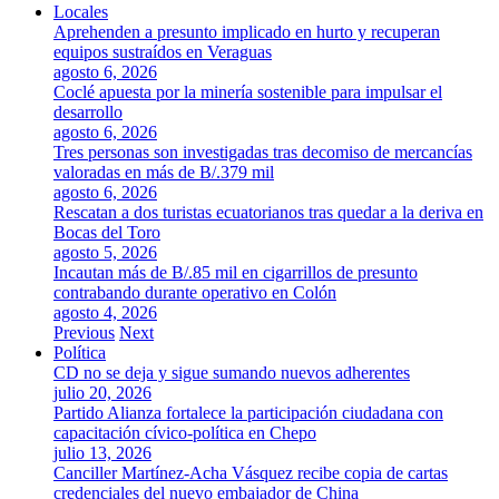
Locales
Aprehenden a presunto implicado en hurto y recuperan
equipos sustraídos en Veraguas
agosto 6, 2026
Coclé apuesta por la minería sostenible para impulsar el
desarrollo
agosto 6, 2026
Tres personas son investigadas tras decomiso de mercancías
valoradas en más de B/.379 mil
agosto 6, 2026
Rescatan a dos turistas ecuatorianos tras quedar a la deriva en
Bocas del Toro
agosto 5, 2026
Incautan más de B/.85 mil en cigarrillos de presunto
contrabando durante operativo en Colón
agosto 4, 2026
Previous
Next
Política
CD no se deja y sigue sumando nuevos adherentes
julio 20, 2026
Partido Alianza fortalece la participación ciudadana con
capacitación cívico-política en Chepo
julio 13, 2026
Canciller Martínez-Acha Vásquez recibe copia de cartas
credenciales del nuevo embajador de China