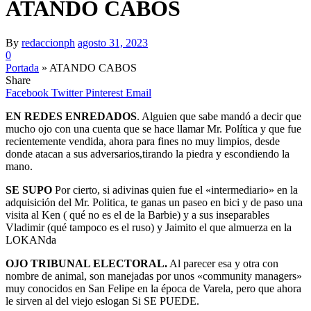
ATANDO CABOS
By
redaccionph
agosto 31, 2023
0
Portada
»
ATANDO CABOS
Share
Facebook
Twitter
Pinterest
Email
EN REDES ENREDADOS
. Alguien que sabe mandó a decir que
mucho ojo con una cuenta que se hace llamar Mr. Política y que fue
recientemente vendida, ahora para fines no muy limpios, desde
donde atacan a sus adversarios,tirando la piedra y escondiendo la
mano.
SE SUPO
Por cierto, si adivinas quien fue el «intermediario» en la
adquisición del Mr. Politica, te ganas un paseo en bici y de paso una
visita al Ken ( qué no es el de la Barbie) y a sus inseparables
Vladimir (qué tampoco es el ruso) y Jaimito el que almuerza en la
LOKANda
OJO TRIBUNAL ELECTORAL.
Al parecer esa y otra con
nombre de animal, son manejadas por unos «community managers»
muy conocidos en San Felipe en la época de Varela, pero que ahora
le sirven al del viejo eslogan Si SE PUEDE.