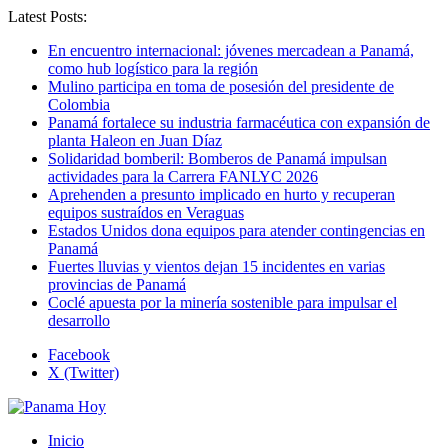
Latest Posts:
En encuentro internacional: jóvenes mercadean a Panamá,
como hub logístico para la región
Mulino participa en toma de posesión del presidente de
Colombia
Panamá fortalece su industria farmacéutica con expansión de
planta Haleon en Juan Díaz
Solidaridad bomberil: Bomberos de Panamá impulsan
actividades para la Carrera FANLYC 2026
Aprehenden a presunto implicado en hurto y recuperan
equipos sustraídos en Veraguas
Estados Unidos dona equipos para atender contingencias en
Panamá
Fuertes lluvias y vientos dejan 15 incidentes en varias
provincias de Panamá
Coclé apuesta por la minería sostenible para impulsar el
desarrollo
Facebook
X (Twitter)
Inicio