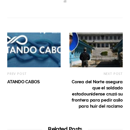
W
e
b
s
i
t
e
PREV POST
NEXT POST
ATANDO CABOS
Corea del Norte asegura
que el soldado
estadounidense cruzó su
frontera para pedir asilo
para huir del racismo
Related Posts