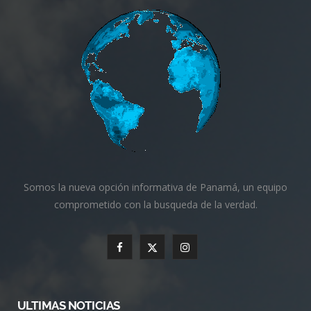
Somos la nueva opción informativa de Panamá, un equipo
comprometido con la busqueda de la verdad.
F
X
I
a
(
n
c
T
s
ULTIMAS NOTICIAS