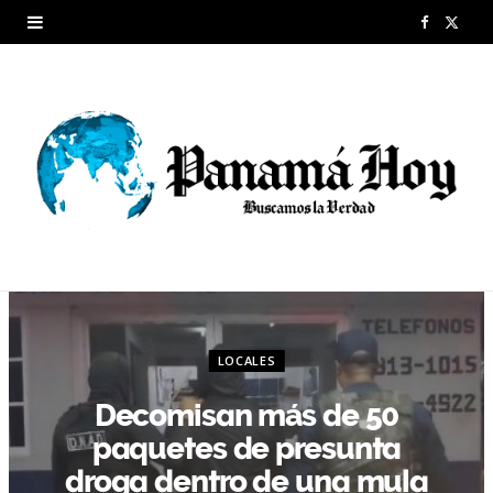
F
X
a
(
c
T
e
w
b
i
o
t
o
t
k
e
LOCALES
r
Decomisan más de 50
)
paquetes de presunta
droga dentro de una mula