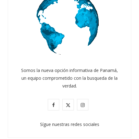
Somos la nueva opción informativa de Panamá,
un equipo comprometido con la busqueda de la
verdad.
F
X
I
a
(
n
Sígue nuestras redes sociales
c
T
s
e
w
t