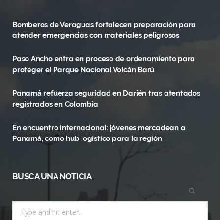
e
w
t
Bomberos de Veraguas fortalecen preparación para
b
i
a
atender emergencias con materiales peligrosos
o
t
g
Paso Ancho entra en proceso de ordenamiento para
o
t
r
proteger el Parque Nacional Volcán Barú
k
e
a
Panamá refuerza seguridad en Darién tras atentados
r
m
registrados en Colombia
)
En encuentro internacional: jóvenes mercadean a
Panamá, como hub logístico para la región
BUSCA UNA NOTICIA
Search
for: