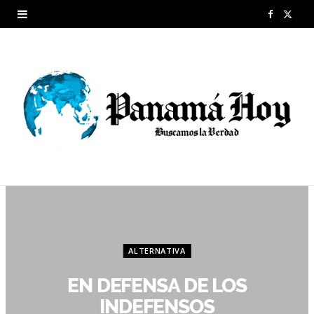
F
X
a
(
c
T
e
w
b
i
o
t
o
t
k
e
r
ALTERNATIVA
)
EN DEFENSA DE LOS
INDEFENSOS