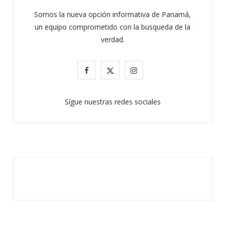
Somos la nueva opción informativa de Panamá,
un equipo comprometido con la busqueda de la
verdad.
F
X
I
a
(
n
Sígue nuestras redes sociales
c
T
s
e
w
t
b
i
a
o
t
g
o
t
r
k
e
a
r
m