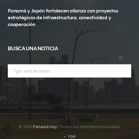
)
Panamá y Japón fortalecen alianza con proyectos
estratégicos de infraestructura, conectividad y
cooperación
BUSCA UNA NOTICIA
Search
for:
© 2024
Panamá Hoy
- Todos los derechos reservados
TOP