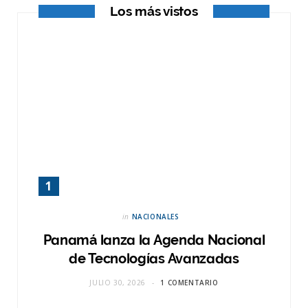
Los más vistos
)
in
NACIONALES
Panamá lanza la Agenda Nacional
de Tecnologías Avanzadas
JULIO 30, 2026
1 COMENTARIO