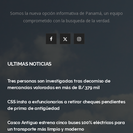
Somos la nueva opción informativa de Panamá, un equipo
comprometido con la busqueda de la verdad.
F
X
I
a
(
n
c
T
s
ULTIMAS NOTICIAS
e
w
t
Tres personas son investigadas tras decomiso de
b
i
a
mercancías valoradas en más de B/.379 mil
o
t
g
CSS insta a exfuncionarios a retirar cheques pendientes
o
t
r
de prima de antigüedad
k
e
a
Casco Antiguo estrena cinco buses 100% eléctricos para
r
m
un transporte más limpio y moderno