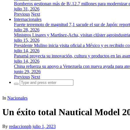
Bomberos gestionan más de B/.12.7 millones para modernizar es
julio 31, 2026
Previous
Next
Internacionales
Fuerte terremoto de magnitud 7,1 sacude el sur de Japón: repor
julio 28, 2026
Ministros Linares y Martínez-Acha, visitan clúster agroindustr
julio 15, 2026
Presidente Mulino inicia visita oficial a México y es recibido
julio 14, 2026
Panamá proyecta su innovación, cultura y productos en las as
julio 14, 2026
China refuerza su apoyo a Venezuela con nueva ayuda para aten
junio 29, 2026
Previous
Next
Search
for:
In
Nacionales
Un éxito total Nautical Model 2
By
redaccionph
julio 1, 2023