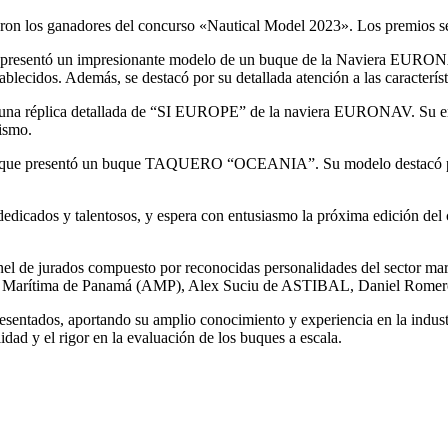
aron los ganadores del concurso «Nautical Model 2023». Los premios se
que presentó un impresionante modelo de un buque de la Naviera EUR
ablecidos. Además, se destacó por su detallada atención a las característ
ó una réplica detallada de “SI EUROPE” de la naviera EURONAV. Su em
lismo.
ravo, que presentó un buque TAQUERO “OCEANIA”. Su modelo destacó po
dedicados y talentosos, y espera con entusiasmo la próxima edición de
el de jurados compuesto por reconocidas personalidades del sector ma
dad Marítima de Panamá (AMP), Alex Suciu de ASTIBAL, Daniel Romero 
entados, aportando su amplio conocimiento y experiencia en la industr
idad y el rigor en la evaluación de los buques a escala.