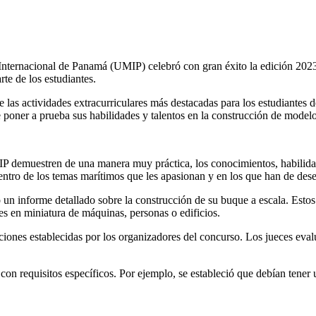
 Internacional de Panamá (UMIP) celebró con gran éxito la edición 202
te de los estudiantes.
e las actividades extracurriculares más destacadas para los estudiantes 
e poner a prueba sus habilidades y talentos en la construcción de model
IP demuestren de una manera muy práctica, los conocimientos, habilidade
d dentro de los temas marítimos que les apasionan y en los que han de de
 un informe detallado sobre la construcción de su buque a escala. Esto
es en miniatura de máquinas, personas o edificios.
ciones establecidas por los organizadores del concurso. Los jueces eva
 con requisitos específicos. Por ejemplo, se estableció que debían tene