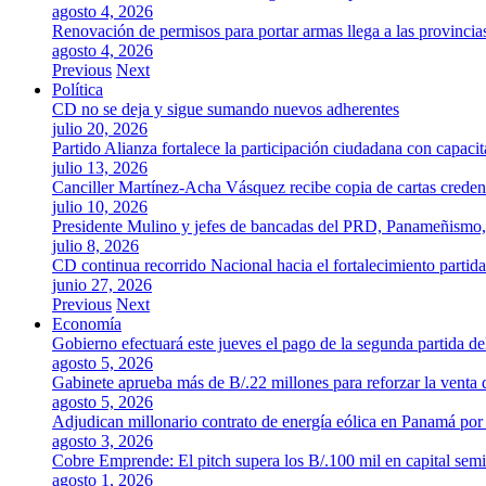
agosto 4, 2026
Renovación de permisos para portar armas llega a las provincia
agosto 4, 2026
Previous
Next
Política
CD no se deja y sigue sumando nuevos adherentes
julio 20, 2026
Partido Alianza fortalece la participación ciudadana con capaci
julio 13, 2026
Canciller Martínez-Acha Vásquez recibe copia de cartas crede
julio 10, 2026
Presidente Mulino y jefes de bancadas del PRD, Panameñismo
julio 8, 2026
CD continua recorrido Nacional hacia el fortalecimiento partida
junio 27, 2026
Previous
Next
Economía
Gobierno efectuará este jueves el pago de la segunda partida 
agosto 5, 2026
Gabinete aprueba más de B/.22 millones para reforzar la venta 
agosto 5, 2026
Adjudican millonario contrato de energía eólica en Panamá po
agosto 3, 2026
Cobre Emprende: El pitch supera los B/.100 mil en capital se
agosto 1, 2026