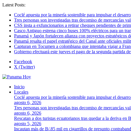
Latest Posts:
Coclé apuesta por la minería sostenible para impulsar el desarro
Tres personas son investigadas tras decomiso de mercancías va
CSS insta a exfuncionarios a retirar cheques pendientes de pri
Casco Antiguo estrena cinco buses 100% eléctricos para un tr
Panamá y Japón fortalecen alianza con proyectos estratégicos d
Panamá resalta el papel estratégico del Canal ante oficiales mi
Capturan en Tocumen a colombiana que intentaba viajar a Franc
Gobierno efectuará este jueves el pago de la segunda partida 
Facebook
X (Twitter)
Inicio
Locales
Coclé apuesta por la minería sostenible para impulsar el desarro
agosto 6, 2026
Tres personas son investigadas tras decomiso de mercancías va
agosto 6, 2026
Rescatan a dos turistas ecuatorianos tras quedar a la deriva en 
agosto 5, 2026
Incautan más de B/.85 mil en cigarrillos de presunto contraban