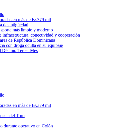
llo
loradas en más de B/.379 mil
ma de antigüedad
ansporte más limpio y moderno
e infraestructura, conectividad y cooperación
litares de República Dominicana
ia con droga oculta en su equipaje
del Décimo Tercer Mes
llo
loradas en más de B/.379 mil
Bocas del Toro
do durante operativo en Colón