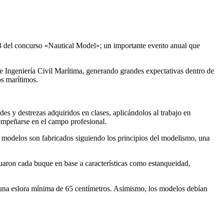
3 del concurso «Nautical Model»; un importante evento anual que
de Ingeniería Civil Marítima, generando grandes expectativas dentro de
os marítimos.
s y destrezas adquiridos en clases, aplicándolos al trabajo en
sempeñarse en el campo profesional.
s modelos son fabricados siguiendo los principios del modelismo, una
luaron cada buque en base a características como estanqueidad,
r una eslora mínima de 65 centímetros. Asimismo, los modelos debían