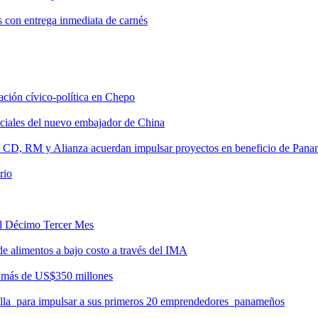
s con entrega inmediata de carnés
tación cívico-política en Chepo
nciales del nuevo embajador de China
, CD, RM y Alianza acuerdan impulsar proyectos en beneficio de Pan
rio
del Décimo Tercer Mes
de alimentos a bajo costo a través del IMA
r más de US$350 millones
milla para impulsar a sus primeros 20 emprendedores panameños