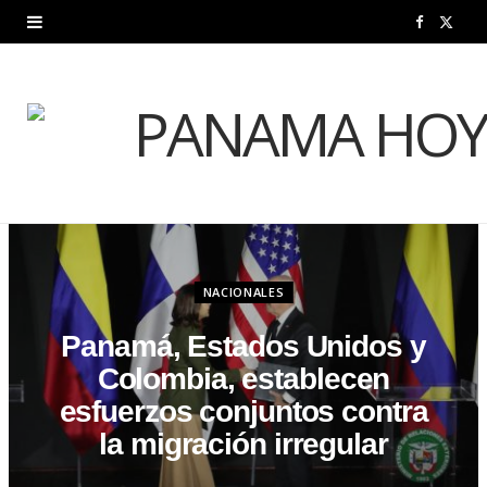
F
X
a
(
c
T
e
w
b
i
o
t
o
t
NACIONALES
k
e
Panamá, Estados Unidos y
Colombia, establecen
r
esfuerzos conjuntos contra
)
la migración irregular