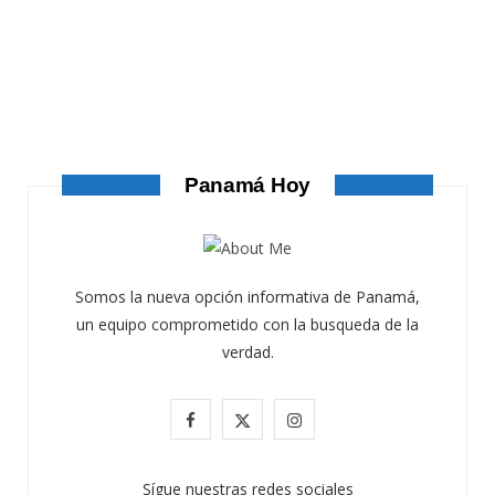
ATANDO CABOS
ATANDO CABOS
AGOSTO 4, 2026
Panamá Hoy
Somos la nueva opción informativa de Panamá,
un equipo comprometido con la busqueda de la
verdad.
F
X
I
a
(
n
Sígue nuestras redes sociales