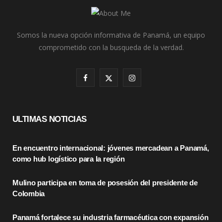
Somos la nueva opción informativa de Panamá, un equipo
comprometido con la busqueda de la verdad.
F
X
I
a
(
n
c
T
s
ULTIMAS NOTICIAS
e
w
t
En encuentro internacional: jóvenes mercadean a Panamá,
b
i
a
como hub logístico para la región
o
t
g
Mulino participa en toma de posesión del presidente de
o
t
r
Colombia
k
e
a
Panamá fortalece su industria farmacéutica con expansión