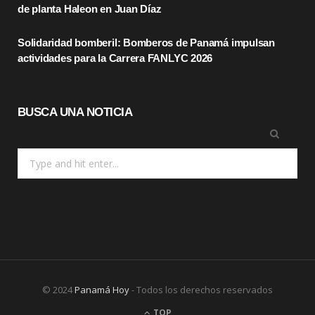
r
m
de planta Haleon en Juan Díaz
)
Solidaridad bomberil: Bomberos de Panamá impulsan
actividades para la Carrera FANLYC 2026
BUSCA UNA NOTICIA
Search
for:
© 2024
Panamá Hoy
- Todos los derechos reservados
TOP