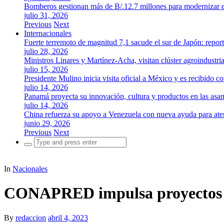
Bomberos gestionan más de B/.12.7 millones para modernizar es
julio 31, 2026
Previous
Next
Internacionales
Fuerte terremoto de magnitud 7,1 sacude el sur de Japón: repor
julio 28, 2026
Ministros Linares y Martínez-Acha, visitan clúster agroindustr
julio 15, 2026
Presidente Mulino inicia visita oficial a México y es recibido
julio 14, 2026
Panamá proyecta su innovación, cultura y productos en las as
julio 14, 2026
China refuerza su apoyo a Venezuela con nueva ayuda para aten
junio 29, 2026
Previous
Next
Search
for:
In
Nacionales
CONAPRED impulsa proyectos e
By
redaccion
abril 4, 2023