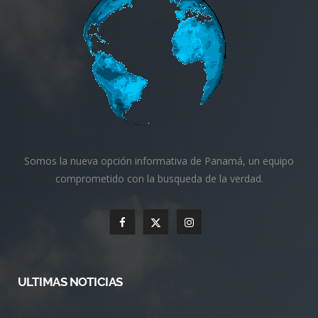
Somos la nueva opción informativa de Panamá, un equipo
comprometido con la busqueda de la verdad.
F
X
I
a
(
n
c
T
s
ULTIMAS NOTICIAS
e
w
t