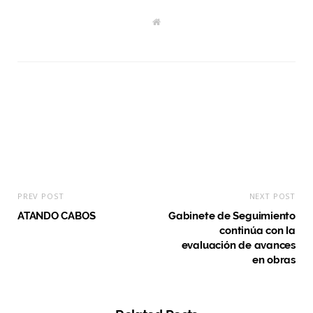
W
e
b
s
i
t
e
PREV POST
NEXT POST
ATANDO CABOS
Gabinete de Seguimiento
continúa con la
evaluación de avances
en obras