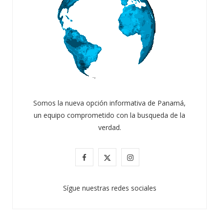
Somos la nueva opción informativa de Panamá,
un equipo comprometido con la busqueda de la
verdad.
F
X
I
a
(
n
Sígue nuestras redes sociales
c
T
s
e
w
t