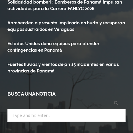
Solidaridad bomberil: Bomberos de Panamá impulsan
b
i
a
actividades para la Carrera FANLYC 2026
o
t
g
Aprehenden a presunto implicado en hurto y recuperan
o
t
r
equipos sustraídos en Veraguas
k
e
a
Estados Unidos dona equipos para atender
r
m
contingencias en Panamá
)
Fuertes lluvias y vientos dejan 15 incidentes en varias
provincias de Panamá
BUSCA UNA NOTICIA
Search
for: