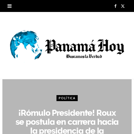
F
X
a
(
c
T
e
w
b
i
o
t
o
t
k
e
POLÍTICA
r
¡Rómulo Presidente! Roux
)
se postula en carrera hacia
la presidencia de la