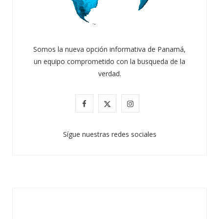
Somos la nueva opción informativa de Panamá,
un equipo comprometido con la busqueda de la
verdad.
F
X
I
a
(
n
Sígue nuestras redes sociales
c
T
s
e
w
t
b
i
a
o
t
g
o
t
r