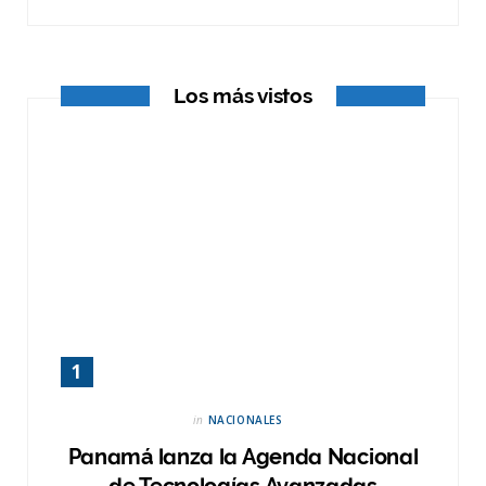
k
e
a
r
m
Los más vistos
)
in
NACIONALES
Panamá lanza la Agenda Nacional