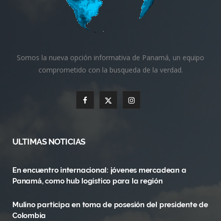
Somos la nueva opción informativa de Panamá, un equipo
comprometido con la busqueda de la verdad.
F
X
I
a
(
n
c
T
s
ULTIMAS NOTICIAS
e
w
t
En encuentro internacional: jóvenes mercadean a
b
i
a
Panamá, como hub logístico para la región
o
t
g
Mulino participa en toma de posesión del presidente de
o
t
r
Colombia