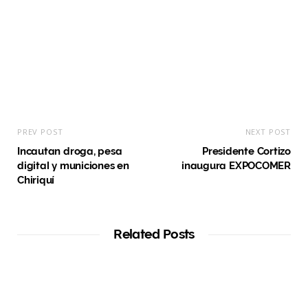
t
e
PREV POST
NEXT POST
Incautan droga, pesa
Presidente Cortizo
digital y municiones en
inaugura EXPOCOMER
Chiriquí
Related Posts