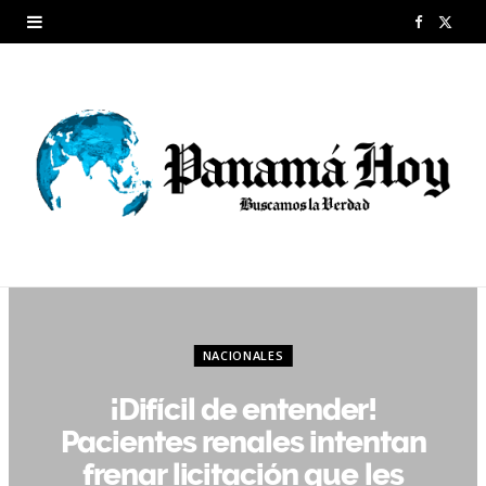
F
X
a
(
c
T
e
w
b
i
o
t
o
t
k
e
NACIONALES
r
¡Difícil de entender!
)
Pacientes renales intentan
frenar licitación que les