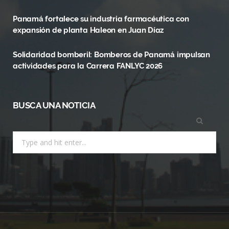
k
e
a
Panamá fortalece su industria farmacéutica con
r
m
expansión de planta Haleon en Juan Díaz
)
Solidaridad bomberil: Bomberos de Panamá impulsan
actividades para la Carrera FANLYC 2026
BUSCA UNA NOTICIA
Search
for: