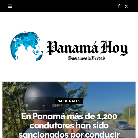
F
X
a
(
c
T
e
w
b
i
o
t
o
t
k
e
NACIONALES
r
En Panamá más de 1,200
)
condutores han sido
sancionados por conducir