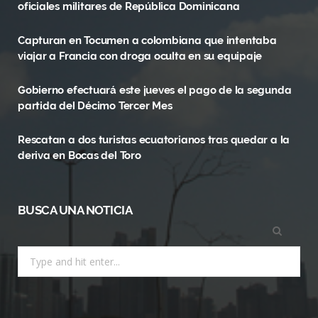
oficiales militares de República Dominicana
o
t
g
Capturan en Tocumen a colombiana que intentaba
o
t
r
viajar a Francia con droga oculta en su equipaje
k
e
a
Gobierno efectuará este jueves el pago de la segunda
r
m
partida del Décimo Tercer Mes
)
Rescatan a dos turistas ecuatorianos tras quedar a la
deriva en Bocas del Toro
BUSCA UNA NOTICIA
Search
for: