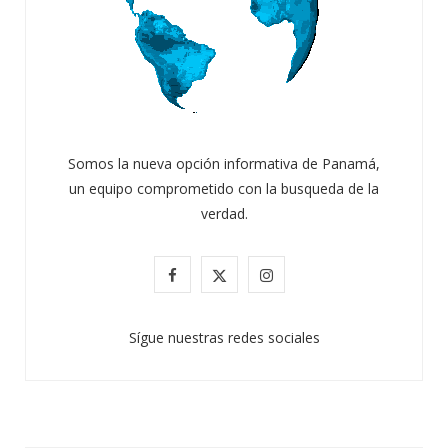
Somos la nueva opción informativa de Panamá,
un equipo comprometido con la busqueda de la
verdad.
F
X
I
a
(
n
Sígue nuestras redes sociales
c
T
s
e
w
t
b
i
a