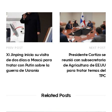
t
e
PREV POST
NEXT POST
Xi Jinping inicia su visita
Presidente Cortizo se
de dos días a Moscú para
reunió con subsecretaria
tratar con Putin sobre la
de Agricultura de EE.UU
guerra de Ucrania
para tratar temas del
TPC
Related Posts