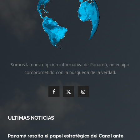
Somos la nueva opción informativa de Panamá, un equipo
comprometido con la busqueda de la verdad.
F
X
I
a
(
n
c
T
s
ULTIMAS NOTICIAS
e
w
t
Panamá resalta el papel estratégico del Canal ante
b
i
a