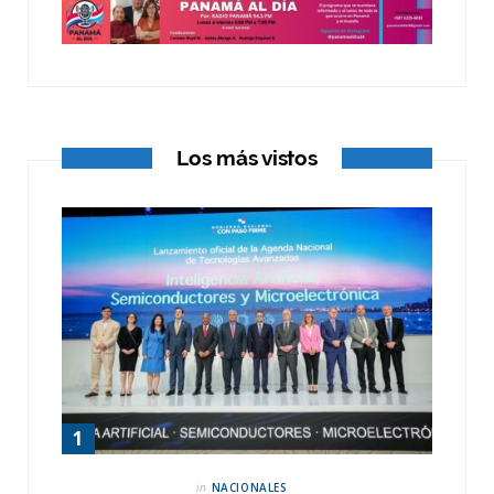
o
t
r
k
e
a
r
m
)
Los más vistos
in
NACIONALES