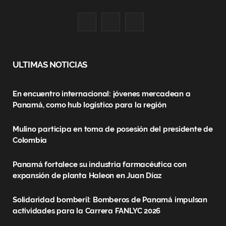
F
X
I
a
(
n
c
T
s
ULTIMAS NOTICIAS
e
w
t
En encuentro internacional: jóvenes mercadean a
b
i
a
Panamá, como hub logístico para la región
o
t
g
Mulino participa en toma de posesión del presidente de
o
t
r
Colombia
k
e
a
Panamá fortalece su industria farmacéutica con
r
m
expansión de planta Haleon en Juan Díaz
)
Solidaridad bomberil: Bomberos de Panamá impulsan
actividades para la Carrera FANLYC 2026