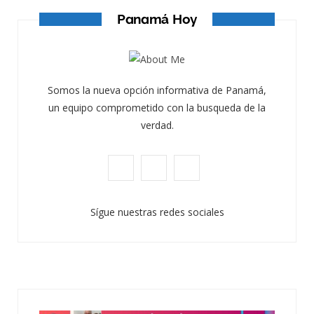
Panamá Hoy
Somos la nueva opción informativa de Panamá,
un equipo comprometido con la busqueda de la
verdad.
F
X
I
a
(
n
Sígue nuestras redes sociales
c
T
s
e
w
t
b
i
a
o
t
g