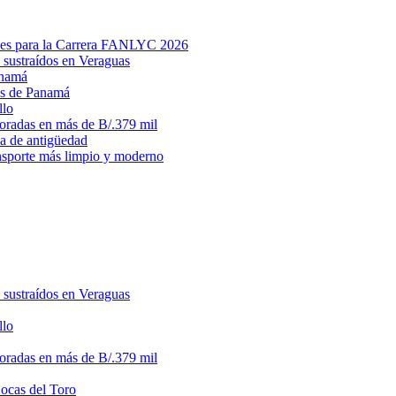
des para la Carrera FANLYC 2026
 sustraídos en Veraguas
anamá
ias de Panamá
llo
loradas en más de B/.379 mil
ma de antigüedad
ansporte más limpio y moderno
 sustraídos en Veraguas
llo
loradas en más de B/.379 mil
Bocas del Toro