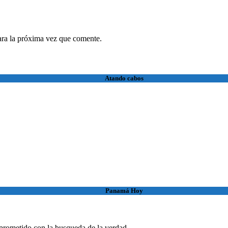
ara la próxima vez que comente.
Atando cabos
Panamá Hoy
rometido con la busqueda de la verdad.