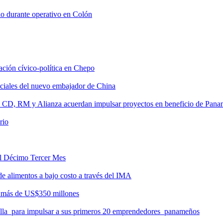
do durante operativo en Colón
tación cívico-política en Chepo
nciales del nuevo embajador de China
, CD, RM y Alianza acuerdan impulsar proyectos en beneficio de Pan
rio
del Décimo Tercer Mes
de alimentos a bajo costo a través del IMA
r más de US$350 millones
milla para impulsar a sus primeros 20 emprendedores panameños