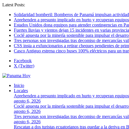
Latest Posts:
Solidaridad bomberil: Bomberos de Panamá impulsan activida
Aprehenden a presunto implicado en hurto y recuperan equipos
Estados Unidos dona equipos para atender contingencias en P
Fuertes lluvias y vientos dejan 15 incidentes en varias provinc
Coclé apuesta por la minería sostenible para impulsar el desarro
Tres personas son investigadas tras decomiso de mercancías va
CSS insta a exfuncionarios a retirar cheques pendientes de pri
Casco Antiguo estrena cinco buses 100% eléctricos para un tr
Facebook
X (Twitter)
Inicio
Locales
Aprehenden a presunto implicado en hurto y recuperan equipos
agosto 6, 2026
Coclé apuesta por la minería sostenible para impulsar el desarro
agosto 6, 2026
Tres personas son investigadas tras decomiso de mercancías va
agosto 6, 2026
Rescatan a dos turistas ecuatorianos tras quedar a la deriva en 