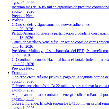
agosto 5, 2026
Incautan más de B/.85 mil en cigarrillos de presunto contraban
agosto 4, 2026
Previous
Next
Política
CD no se deja y sigue sumando nuevos adherentes
julio 20, 2026
Partido Alianza fortalece la participación ciudadana con capaci
julio 13, 2026
Canciller Martínez-Acha Vásquez recibe copia de cartas crede
julio 10, 2026
Presidente Mulino y jefes de bancadas del PRD, Panameñismo
julio 8, 2026
CD continua recorrido Nacional hacia el fortalecimiento partida
junio 27, 2026
Previous
Next
Economía
Gobierno efectuará este jueves el pago de la segunda partida 
agosto 5, 2026
Gabinete aprueba más de B/.22 millones para reforzar la venta 
agosto 5, 2026
Adjudican millonario contrato de energía eólica en Panamá po
agosto 3, 2026
Cobre Emprende: El pitch supera los B/.100 mil en capital se
agosto 1, 2026