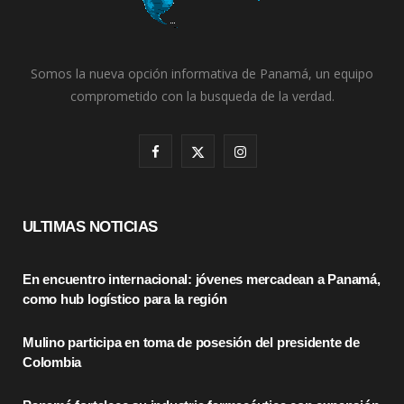
Somos la nueva opción informativa de Panamá, un equipo
comprometido con la busqueda de la verdad.
F
X
I
a
(
n
c
T
s
ULTIMAS NOTICIAS
e
w
t
En encuentro internacional: jóvenes mercadean a Panamá,
b
i
a
como hub logístico para la región
o
t
g
Mulino participa en toma de posesión del presidente de
o
t
r
Colombia
k
e
a