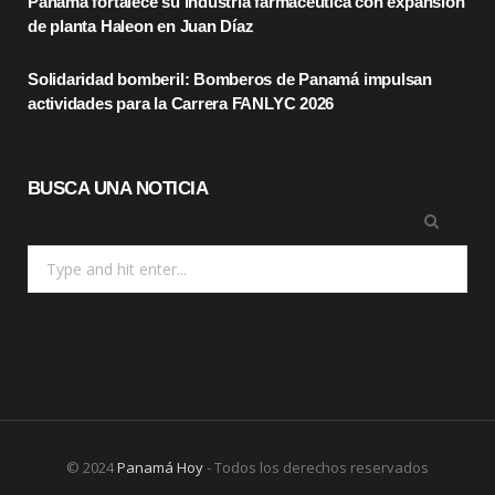
Panamá fortalece su industria farmacéutica con expansión
r
m
de planta Haleon en Juan Díaz
)
Solidaridad bomberil: Bomberos de Panamá impulsan
actividades para la Carrera FANLYC 2026
BUSCA UNA NOTICIA
Search
for:
© 2024
Panamá Hoy
- Todos los derechos reservados