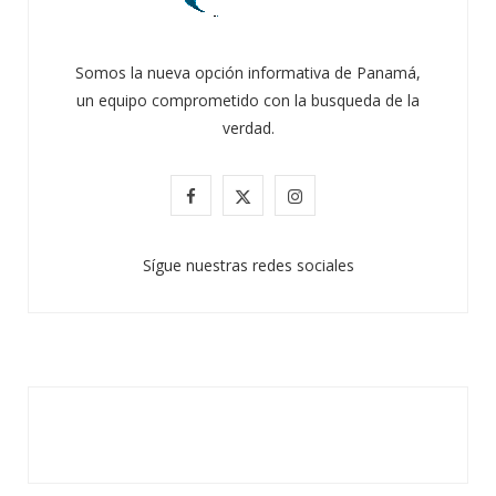
Somos la nueva opción informativa de Panamá,
un equipo comprometido con la busqueda de la
verdad.
F
X
I
a
(
n
Sígue nuestras redes sociales
c
T
s
e
w
t
b
i
a
o
t
g
o
t
r
k
e
a