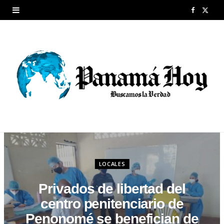
F
X
a
(
c
T
e
w
b
i
o
t
o
t
k
e
LOCALES
r
Privados de libertad del
)
centro penitenciario de
Penonomé se benefician de