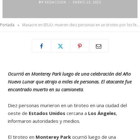
BY
REDACCION
ENERO 23, 2023
»
Portada
Masacre en EEUU: mueren diez personas en un tiroteo por los festejos del Año Nuevo Chino
Ocurrió en Monterey Park luego de una celebración del Año
Nuevo Lunar que atrajo a miles de personas. El atacante fue
encontrado muerto en su camioneta
.
Diez personas murieron en un tiroteo en una ciudad del
oeste de
Estados Unidos
cercana a
Los Ángeles
,
informaron autoridades y medios.
El tiroteo en
Monterey Park
ocurrió luego de una