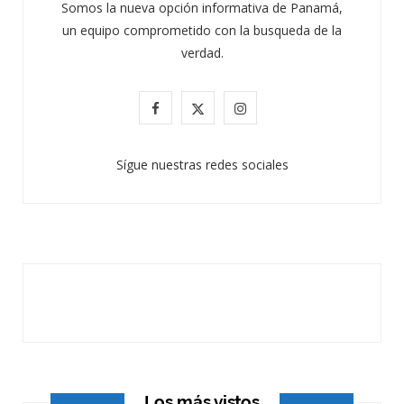
Somos la nueva opción informativa de Panamá,
un equipo comprometido con la busqueda de la
verdad.
F
X
I
a
(
n
Sígue nuestras redes sociales
c
T
s
e
w
t
b
i
a
o
t
g
o
t
r
k
e
a
r
m
Los más vistos