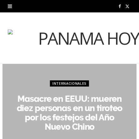
F
X
a
(
c
T
e
w
b
i
o
t
o
t
INTERNACIONALES
k
e
Masacre en EEUU: mueren
diez personas en un tiroteo
r
por los festejos del Año
)
Nuevo Chino