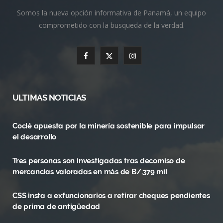
Somos la nueva opción informativa de Panamá, un equipo
comprometido con la busqueda de la verdad.
F
X
I
a
(
n
c
T
s
ULTIMAS NOTICIAS
e
w
t
Coclé apuesta por la minería sostenible para impulsar
b
i
a
el desarrollo
o
t
g
Tres personas son investigadas tras decomiso de
o
t
r
mercancías valoradas en más de B/.379 mil
k
e
a
CSS insta a exfuncionarios a retirar cheques pendientes
r
m
de prima de antigüedad
)