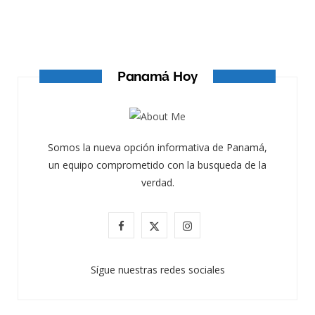
ATANDO CABOS
ATANDO CABOS
AGOSTO 4, 2026
Panamá Hoy
Somos la nueva opción informativa de Panamá,
un equipo comprometido con la busqueda de la
verdad.
F
X
I
a
(
n
Sígue nuestras redes sociales
c
T
s
e
w
t