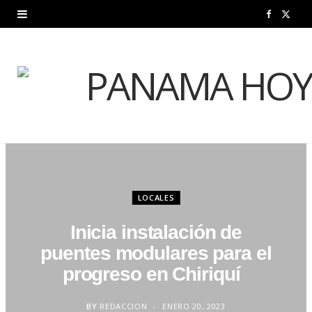
F
X
a
(
c
T
e
w
b
i
o
t
o
t
LOCALES
k
e
Inicia instalación de
r
puentes modulares para el
)
progreso en Chiriquí
BY
REDACCION
ENERO 20, 2023