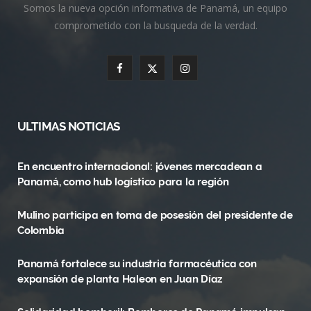
Somos la nueva opción informativa de Panamá, un equipo
comprometido con la busqueda de la verdad.
F
X
I
a
(
n
c
T
s
ULTIMAS NOTICIAS
e
w
t
En encuentro internacional: jóvenes mercadean a
b
i
a
Panamá, como hub logístico para la región
o
t
g
Mulino participa en toma de posesión del presidente de
o
t
r
Colombia
k
e
a
Panamá fortalece su industria farmacéutica con
r
m
expansión de planta Haleon en Juan Díaz
)