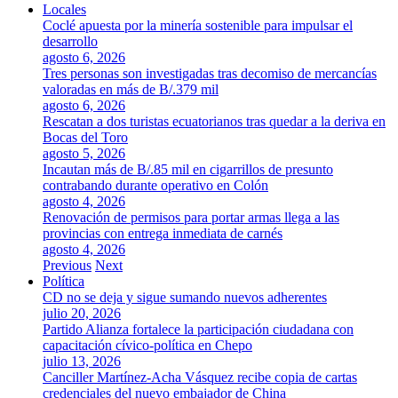
Locales
Coclé apuesta por la minería sostenible para impulsar el
desarrollo
agosto 6, 2026
Tres personas son investigadas tras decomiso de mercancías
valoradas en más de B/.379 mil
agosto 6, 2026
Rescatan a dos turistas ecuatorianos tras quedar a la deriva en
Bocas del Toro
agosto 5, 2026
Incautan más de B/.85 mil en cigarrillos de presunto
contrabando durante operativo en Colón
agosto 4, 2026
Renovación de permisos para portar armas llega a las
provincias con entrega inmediata de carnés
agosto 4, 2026
Previous
Next
Política
CD no se deja y sigue sumando nuevos adherentes
julio 20, 2026
Partido Alianza fortalece la participación ciudadana con
capacitación cívico-política en Chepo
julio 13, 2026
Canciller Martínez-Acha Vásquez recibe copia de cartas
credenciales del nuevo embajador de China