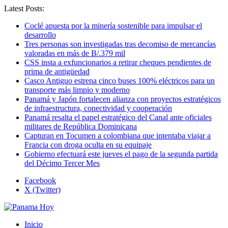
Latest Posts:
Coclé apuesta por la minería sostenible para impulsar el
desarrollo
Tres personas son investigadas tras decomiso de mercancías
valoradas en más de B/.379 mil
CSS insta a exfuncionarios a retirar cheques pendientes de
prima de antigüedad
Casco Antiguo estrena cinco buses 100% eléctricos para un
transporte más limpio y moderno
Panamá y Japón fortalecen alianza con proyectos estratégicos
de infraestructura, conectividad y cooperación
Panamá resalta el papel estratégico del Canal ante oficiales
militares de República Dominicana
Capturan en Tocumen a colombiana que intentaba viajar a
Francia con droga oculta en su equipaje
Gobierno efectuará este jueves el pago de la segunda partida
del Décimo Tercer Mes
Facebook
X (Twitter)
Inicio