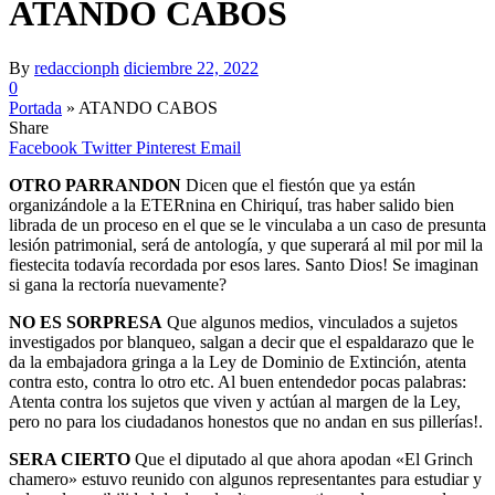
ATANDO CABOS
By
redaccionph
diciembre 22, 2022
0
Portada
»
ATANDO CABOS
Share
Facebook
Twitter
Pinterest
Email
OTRO PARRANDON
Dicen que el fiestón que ya están
organizándole a la ETERnina en Chiriquí, tras haber salido bien
librada de un proceso en el que se le vinculaba a un caso de presunta
lesión patrimonial, será de antología, y que superará al mil por mil la
fiestecita todavía recordada por esos lares. Santo Dios! Se imaginan
si gana la rectoría nuevamente?
NO ES SORPRESA
Que algunos medios, vinculados a sujetos
investigados por blanqueo, salgan a decir que el espaldarazo que le
da la embajadora gringa a la Ley de Dominio de Extinción, atenta
contra esto, contra lo otro etc. Al buen entendedor pocas palabras:
Atenta contra los sujetos que viven y actúan al margen de la Ley,
pero no para los ciudadanos honestos que no andan en sus pillerías!.
SERA CIERTO
Que el diputado al que ahora apodan «El Grinch
chamero» estuvo reunido con algunos representantes para estudiar y