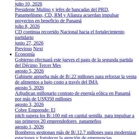
julio 10, 2026
Presidente Mulino y jefes de bancadas del PRD,
Panameñismo, CD, RM y Alianza acuerdan impulsar
proyectos en beneficio de Panamá
julio 8, 2026
CD continua recorrido Nacional hacia el fortalecimiento
partidario
junio 27, 2026
Previous
Next
Economía
Gobierno efectuará este jueves el pago de la segunda partida
del Décimo Tercer Mes
agosto 5, 2026
Gabinete aprueba más de B/.22 millones para reforzar la venta
de alimentos a bajo costo a través del IMA
agosto 5, 2026
Adjudican millonario contrato de energía eólica en Panamá
por más de US$350 millones
agosto 3, 2026
Cobre Emprende: El
pitch supera los B/.100 mil en capital semilla para impulsar a
sus primeros 20 emprendedores panameños
agosto 1, 2026
Bomberos gestionan más de B/.12.7 millones para modernizar
estaciones y fortalecer la atención de emergencias