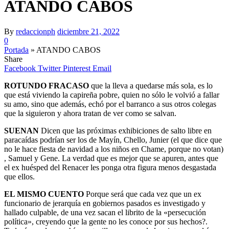
ATANDO CABOS
By
redaccionph
diciembre 21, 2022
0
Portada
»
ATANDO CABOS
Share
Facebook
Twitter
Pinterest
Email
ROTUNDO FRACASO
que la lleva a quedarse más sola, es lo
que está viviendo la capireña pobre, quien no sólo le volvió a fallar
su amo, sino que además, echó por el barranco a sus otros colegas
que la siguieron y ahora tratan de ver como se salvan.
SUENAN
Dicen que las próximas exhibiciones de salto libre en
paracaídas podrían ser los de Mayín, Chello, Junier (el que dice que
no le hace fiesta de navidad a los niños en Chame, porque no votan)
, Samuel y Gene. La verdad que es mejor que se apuren, antes que
el ex huésped del Renacer les ponga otra figura menos desgastada
que ellos.
EL MISMO CUENTO
Porque será que cada vez que un ex
funcionario de jerarquía en gobiernos pasados es investigado y
hallado culpable, de una vez sacan el librito de la «persecución
política», creyendo que la gente no les conoce por sus hechos?.