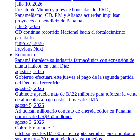
julio 10, 2026
Presidente Mulino y jefes de bancadas del PRD,
Panameñismo, CD, RM y Alianza acuerdan impulsar
proyectos en beneficio de Panamá
julio 8, 2026
CD continua recorrido Nacional hacia el fortalecimiento
partidario
junio 27, 2026
Previous
Next
Economía
Panamá fortalece su industria farmacéutica con expansión de
planta Haleon en Juan Díaz
agosto 7, 2026
Gobierno efectuará este jueves el pago de la segunda partida
del Décimo Tercer Mes
agosto 5, 2026
Gabinete aprueba más de B/.22 millones para reforzar la venta
de alimentos a bajo costo a través del IMA
agosto 5, 2026
Adjudican millonario contrato de energía eólica en Panamá
por más de US$350 millones
agosto 3, 2026
Cobre Emprende: El
pitch supera los B/.100 mil en capital semilla para impulsar a
sus primeros 20 emprendedores panameños