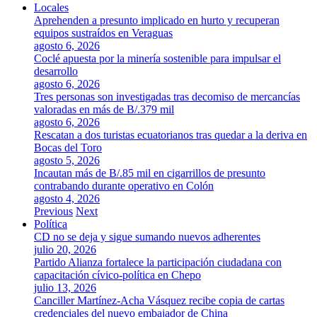
Locales
Aprehenden a presunto implicado en hurto y recuperan
equipos sustraídos en Veraguas
agosto 6, 2026
Coclé apuesta por la minería sostenible para impulsar el
desarrollo
agosto 6, 2026
Tres personas son investigadas tras decomiso de mercancías
valoradas en más de B/.379 mil
agosto 6, 2026
Rescatan a dos turistas ecuatorianos tras quedar a la deriva en
Bocas del Toro
agosto 5, 2026
Incautan más de B/.85 mil en cigarrillos de presunto
contrabando durante operativo en Colón
agosto 4, 2026
Previous
Next
Política
CD no se deja y sigue sumando nuevos adherentes
julio 20, 2026
Partido Alianza fortalece la participación ciudadana con
capacitación cívico-política en Chepo
julio 13, 2026
Canciller Martínez-Acha Vásquez recibe copia de cartas
credenciales del nuevo embajador de China