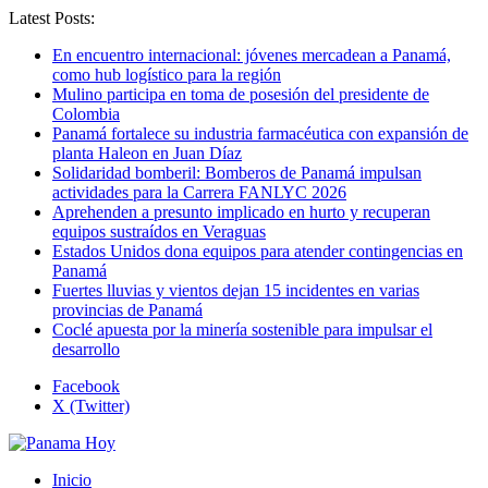
Latest Posts:
En encuentro internacional: jóvenes mercadean a Panamá,
como hub logístico para la región
Mulino participa en toma de posesión del presidente de
Colombia
Panamá fortalece su industria farmacéutica con expansión de
planta Haleon en Juan Díaz
Solidaridad bomberil: Bomberos de Panamá impulsan
actividades para la Carrera FANLYC 2026
Aprehenden a presunto implicado en hurto y recuperan
equipos sustraídos en Veraguas
Estados Unidos dona equipos para atender contingencias en
Panamá
Fuertes lluvias y vientos dejan 15 incidentes en varias
provincias de Panamá
Coclé apuesta por la minería sostenible para impulsar el
desarrollo
Facebook
X (Twitter)
Inicio