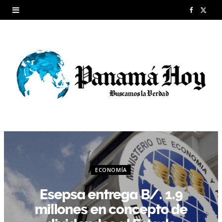
F
X
a
(
c
T
e
w
b
i
o
t
o
t
k
e
r
ECONOMÍA
)
Esepsa entrega B/. 1.9
millones en concepto de