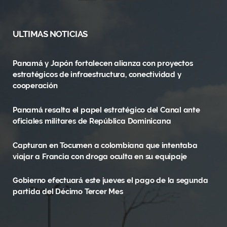
a
(
n
c
T
s
ULTIMAS NOTICIAS
e
w
t
Panamá y Japón fortalecen alianza con proyectos
b
i
a
estratégicos de infraestructura, conectividad y
o
t
g
cooperación
o
t
r
Panamá resalta el papel estratégico del Canal ante
oficiales militares de República Dominicana
k
e
a
r
m
Capturan en Tocumen a colombiana que intentaba
viajar a Francia con droga oculta en su equipaje
)
Gobierno efectuará este jueves el pago de la segunda
partida del Décimo Tercer Mes