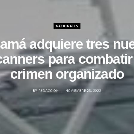
NACIONALES
amá adquiere tres nu
canners para combatir 
crimen organizado
BY
REDACCION
NOVIEMBRE 23, 2022