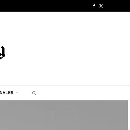
F
X
a
(
c
T
e
w
b
i
o
t
o
t
k
e
ONALES
r
)