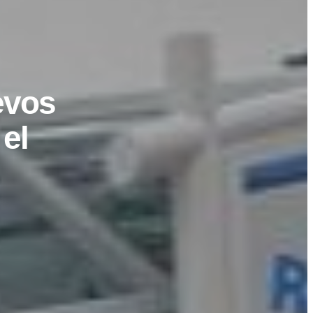
evos
el