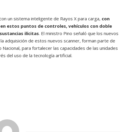
ATANDO CABOS
JULIO 30, 2026
con un sistema inteligente de Rayos X para carga,
con
en estos puntos de controles, vehículos con doble
ustancias ilícitas
. El ministro Pino señaló que los nuevos
y la adquisición de estos nuevos scanner, forman parte de
o Nacional, para fortalecer las capacidades de las unidades
 del uso de la tecnología artificial.