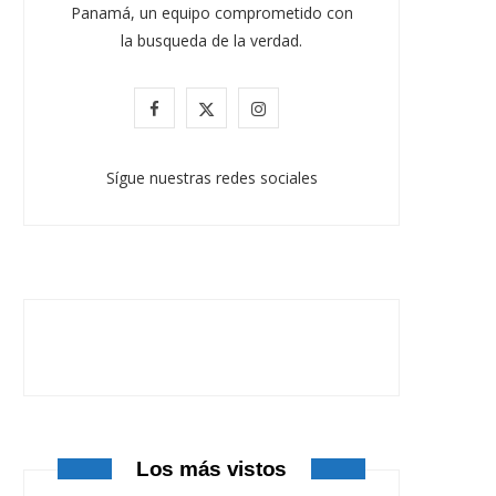
Panamá, un equipo comprometido con
la busqueda de la verdad.
F
X
I
a
(
n
Sígue nuestras redes sociales
c
T
s
e
w
t
b
i
a
o
t
g
o
t
r
k
e
a
r
m
Los más vistos
)