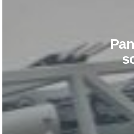
Pan
s