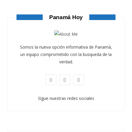
AGOSTO 4, 2026
Panamá Hoy
Somos la nueva opción informativa de Panamá,
un equipo comprometido con la busqueda de la
verdad.
F
X
I
a
(
n
Sígue nuestras redes sociales
c
T
s
e
w
t
b
i
a