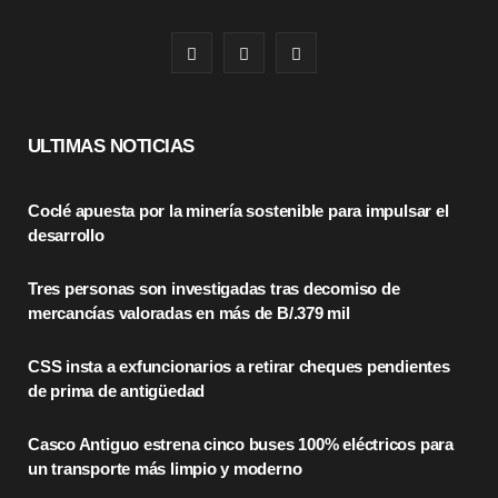
F
X
I
a
(
n
c
T
s
ULTIMAS NOTICIAS
e
w
t
Coclé apuesta por la minería sostenible para impulsar el
b
i
a
desarrollo
o
t
g
Tres personas son investigadas tras decomiso de
o
t
r
mercancías valoradas en más de B/.379 mil
k
e
a
CSS insta a exfuncionarios a retirar cheques pendientes
r
m
de prima de antigüedad
)
Casco Antiguo estrena cinco buses 100% eléctricos para
un transporte más limpio y moderno