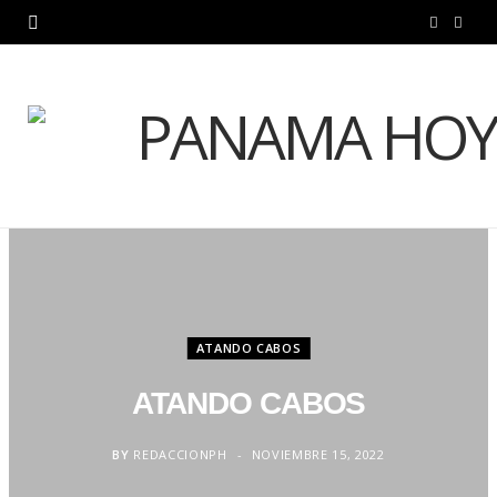
F
X
a
(
c
T
e
w
b
i
o
t
o
t
k
e
ATANDO CABOS
r
ATANDO CABOS
)
BY
REDACCIONPH
NOVIEMBRE 15, 2022