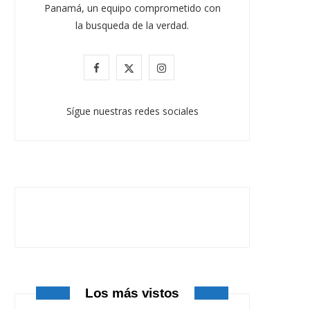
Panamá, un equipo comprometido con
la busqueda de la verdad.
F
X
I
a
(
n
Sígue nuestras redes sociales
c
T
s
e
w
t
b
i
a
o
t
g
o
t
r
k
e
a
r
m
Los más vistos
)