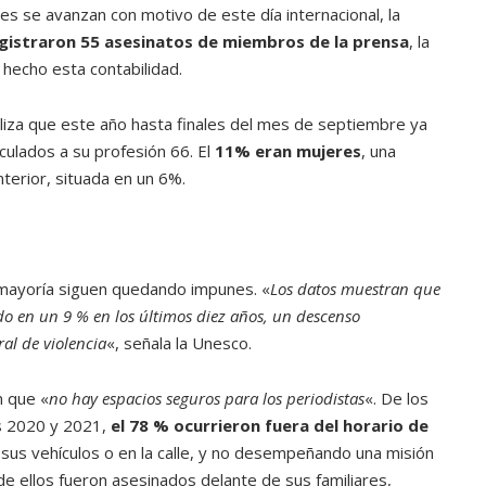
es se avanzan con motivo de este día internacional, la
ATANDO CABOS
gistraron 55 asesinatos de miembros de la prensa
, la
JULIO 30, 2026
 hecho esta contabilidad.
liza que este año hasta finales del mes de septiembre ya
ulados a su profesión 66. El
11% eran mujeres
, una
nterior, situada en un 6%.
 mayoría siguen quedando impunes. «
Los datos muestran que
do en un 9 % en los últimos diez años, un descenso
ral de violencia
«, señala la Unesco.
n que «
no hay espacios seguros para los periodistas
«. De los
s 2020 y 2021,
el 78 % ocurrieron fuera del horario de
sus vehículos o en la calle, y no desempeñando una misión
de ellos fueron asesinados delante de sus familiares,