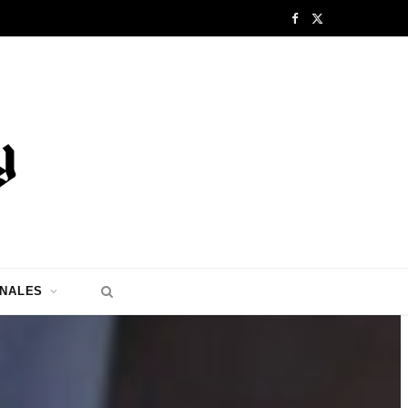
F
X
a
(
c
T
e
w
b
i
o
t
o
t
k
e
ONALES
r
)