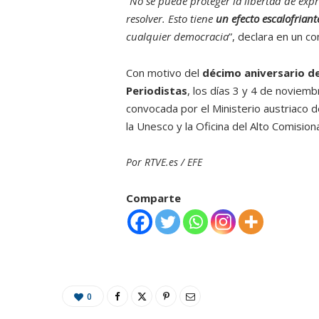
“
No se puede proteger la libertad de ex
resolver. Esto tiene
un efecto escalofriant
cualquier democracia
”, declara en un c
Con motivo del
décimo aniversario de
Periodistas
, los días 3 y 4 de noviem
convocada por el Ministerio austriaco 
la Unesco y la Oficina del Alto Comisi
Por RTVE.es / EFE
Comparte
0