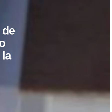
 de
o
la