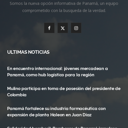
Somos la nueva opción informativa de Panamá, un equipo
comprometido con la busqueda de la verdad.
F
X
I
a
(
n
c
T
s
ULTIMAS NOTICIAS
e
w
t
En encuentro internacional: jóvenes mercadean a
b
i
a
Panamá, como hub logístico para la región
o
t
g
Mulino participa en toma de posesión del presidente de
o
t
r
Colombia
k
e
a
Panamá fortalece su industria farmacéutica con
r
m
expansión de planta Haleon en Juan Díaz
)