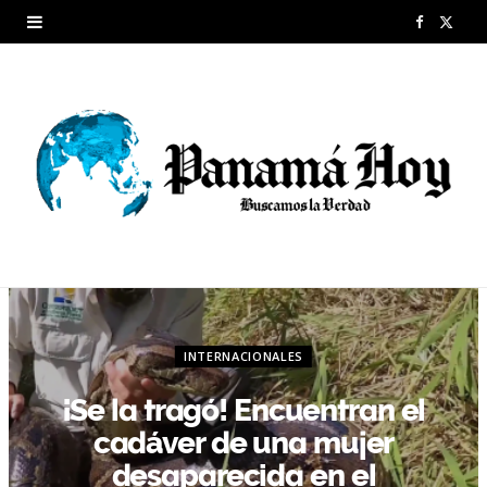
F
X
a
(
c
T
e
w
b
i
o
t
o
t
k
e
INTERNACIONALES
r
¡Se la tragó! Encuentran el
)
cadáver de una mujer
desaparecida en el