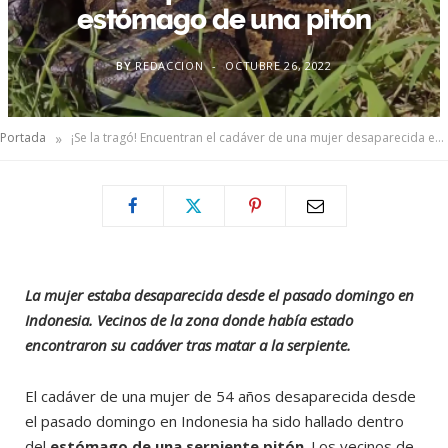
estómago de una pitón
BY
REDACCION
OCTUBRE 26, 2022
»
Portada
¡Se la tragó! Encuentran el cadáver de una mujer desaparecida en el estómago de una pitón
La mujer estaba desaparecida desde el pasado domingo en
Indonesia. Vecinos de la zona donde había estado
encontraron su cadáver tras matar a la serpiente.
El cadáver de una mujer de 54 años desaparecida desde
el pasado domingo en Indonesia ha sido hallado dentro
del
estómago de una serpiente pitón
. Los vecinos de