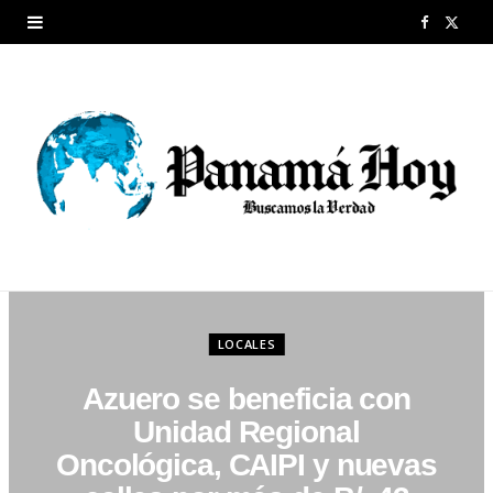
F
X
a
(
c
T
e
w
b
i
o
t
o
t
k
e
LOCALES
r
Azuero se beneficia con
)
Unidad Regional
Oncológica, CAIPI y nuevas