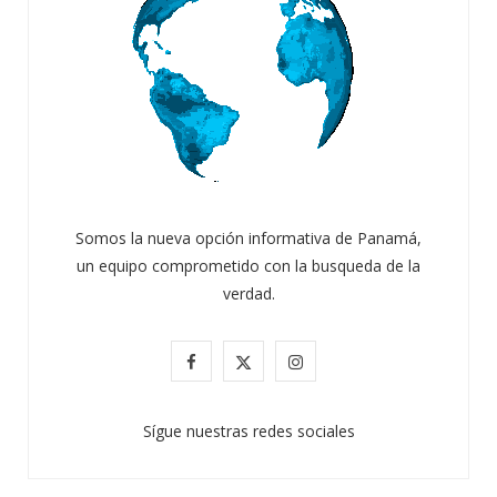
Somos la nueva opción informativa de Panamá,
un equipo comprometido con la busqueda de la
verdad.
F
X
I
a
(
n
Sígue nuestras redes sociales
c
T
s
e
w
t