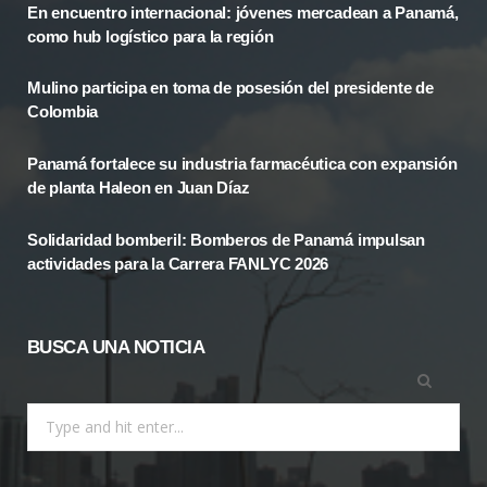
En encuentro internacional: jóvenes mercadean a Panamá,
b
i
a
como hub logístico para la región
o
t
g
Mulino participa en toma de posesión del presidente de
o
t
r
Colombia
k
e
a
Panamá fortalece su industria farmacéutica con expansión
r
m
de planta Haleon en Juan Díaz
)
Solidaridad bomberil: Bomberos de Panamá impulsan
actividades para la Carrera FANLYC 2026
BUSCA UNA NOTICIA
Search
for: