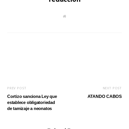
W
e
b
s
i
t
e
PREV POST
NEXT POST
Cortizo sanciona Ley que
ATANDO CABOS
establece obligatoriedad
de tamizaje a neonatos