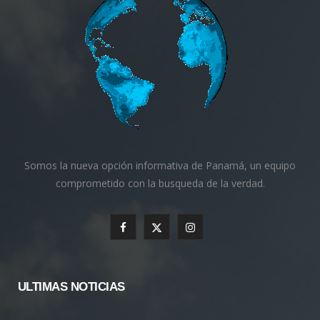
Somos la nueva opción informativa de Panamá, un equipo
comprometido con la busqueda de la verdad.
F
X
I
a
(
n
c
T
s
ULTIMAS NOTICIAS
e
w
t