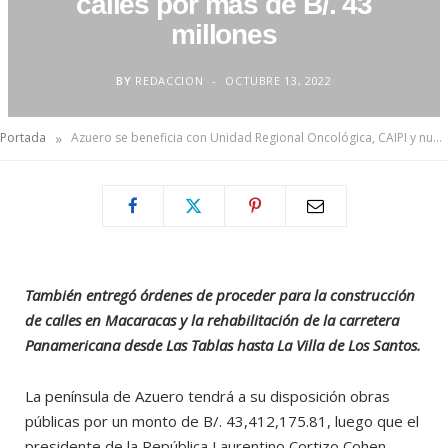
calles por más de B/. 43
millones
BY
REDACCION
OCTUBRE 13, 2022
»
Portada
Azuero se beneficia con Unidad Regional Oncológica, CAIPI y nuevas calles por más de B/. 43 millones
También entregó órdenes de proceder para la construcción
de calles en Macaracas y la rehabilitación de la carretera
Panamericana desde Las Tablas hasta La Villa de Los Santos.
La península de Azuero tendrá a su disposición obras
públicas por un monto de B/. 43,412,175.81, luego que el
presidente de la República Laurentino Cortizo Cohen