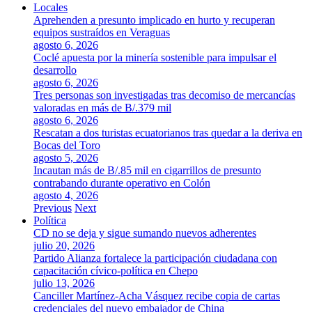
Locales
Aprehenden a presunto implicado en hurto y recuperan
equipos sustraídos en Veraguas
agosto 6, 2026
Coclé apuesta por la minería sostenible para impulsar el
desarrollo
agosto 6, 2026
Tres personas son investigadas tras decomiso de mercancías
valoradas en más de B/.379 mil
agosto 6, 2026
Rescatan a dos turistas ecuatorianos tras quedar a la deriva en
Bocas del Toro
agosto 5, 2026
Incautan más de B/.85 mil en cigarrillos de presunto
contrabando durante operativo en Colón
agosto 4, 2026
Previous
Next
Política
CD no se deja y sigue sumando nuevos adherentes
julio 20, 2026
Partido Alianza fortalece la participación ciudadana con
capacitación cívico-política en Chepo
julio 13, 2026
Canciller Martínez-Acha Vásquez recibe copia de cartas
credenciales del nuevo embajador de China