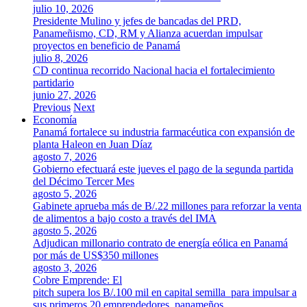
julio 10, 2026
Presidente Mulino y jefes de bancadas del PRD,
Panameñismo, CD, RM y Alianza acuerdan impulsar
proyectos en beneficio de Panamá
julio 8, 2026
CD continua recorrido Nacional hacia el fortalecimiento
partidario
junio 27, 2026
Previous
Next
Economía
Panamá fortalece su industria farmacéutica con expansión de
planta Haleon en Juan Díaz
agosto 7, 2026
Gobierno efectuará este jueves el pago de la segunda partida
del Décimo Tercer Mes
agosto 5, 2026
Gabinete aprueba más de B/.22 millones para reforzar la venta
de alimentos a bajo costo a través del IMA
agosto 5, 2026
Adjudican millonario contrato de energía eólica en Panamá
por más de US$350 millones
agosto 3, 2026
Cobre Emprende: El
pitch supera los B/.100 mil en capital semilla para impulsar a
sus primeros 20 emprendedores panameños