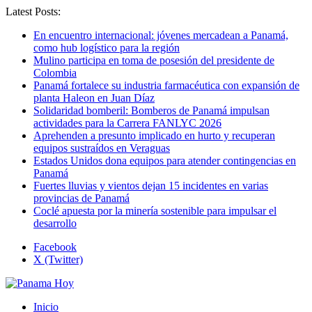
Latest Posts:
En encuentro internacional: jóvenes mercadean a Panamá,
como hub logístico para la región
Mulino participa en toma de posesión del presidente de
Colombia
Panamá fortalece su industria farmacéutica con expansión de
planta Haleon en Juan Díaz
Solidaridad bomberil: Bomberos de Panamá impulsan
actividades para la Carrera FANLYC 2026
Aprehenden a presunto implicado en hurto y recuperan
equipos sustraídos en Veraguas
Estados Unidos dona equipos para atender contingencias en
Panamá
Fuertes lluvias y vientos dejan 15 incidentes en varias
provincias de Panamá
Coclé apuesta por la minería sostenible para impulsar el
desarrollo
Facebook
X (Twitter)
Inicio